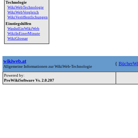
Technologie
WikiWebTechnologie
WikiWebVergleich
WikiVeröffentlichungen
Einstiegshilfen
WasIstEinWikiWeb
WikiInEinerMinute
WikiGlossar
wikiweb.at
{
BücherWi
Allgemeine Informationen zur WikiWeb-Technologie
Powered by:
ProWikiSoftware Vs. 2.0.207