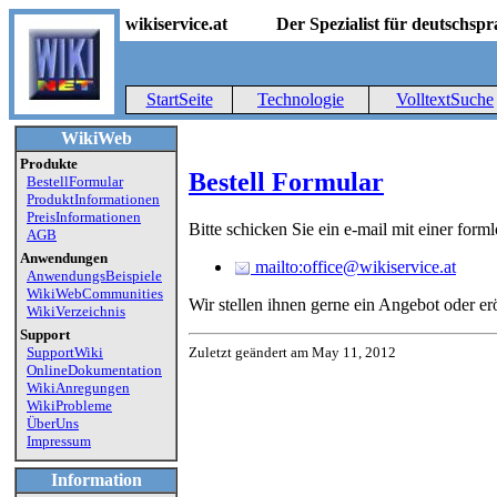
wikiservice.at
Der Spezialist für deutschs
StartSeite
Technologie
VolltextSuche
WikiWeb
Produkte
Bestell Formular
BestellFormular
ProduktInformationen
PreisInformationen
Bitte schicken Sie ein e-mail mit einer for
AGB
Anwendungen
mailto:office@wikiservice.at
AnwendungsBeispiele
WikiWebCommunities
Wir stellen ihnen gerne ein Angebot oder er
WikiVerzeichnis
Support
Zuletzt geändert am May 11, 2012
SupportWiki
OnlineDokumentation
WikiAnregungen
WikiProbleme
ÜberUns
Impressum
Information