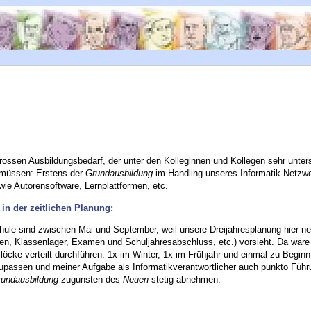
ossen Ausbildungsbedarf, der unter den Kolleginnen und Kollegen sehr unters
 müssen: Erstens der
Grundausbildung
im Handling unseres Informatik-Netzwe
wie Autorensoftware, Lernplattformen, etc.
 in der zeitlichen Planung:
chule sind zwischen Mai und September, weil unsere Dreijahresplanung hier n
en, Klassenlager, Examen und Schuljahresabschluss, etc.) vorsieht. Da wäre 
Blöcke verteilt durchführen: 1x im Winter, 1x im Frühjahr und einmal zu Begi
upassen und meiner Aufgabe als Informatikverantwortlicher auch punkto Führu
rundausbildung
zugunsten des
Neuen
stetig abnehmen.