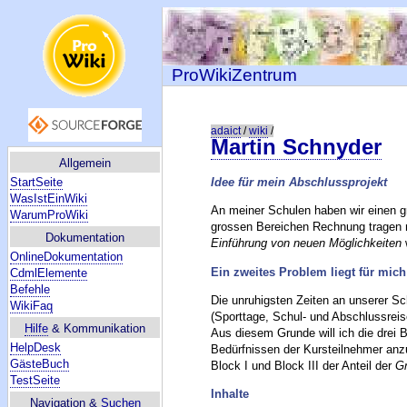
ProWikiZentrum
adaict
/
wiki
/
Martin Schnyder
Allgemein
StartSeite
Idee für mein Abschlussprojekt
WasIstEinWiki
An meiner Schulen haben wir einen gr
WarumProWiki
grossen Bereichen Rechnung tragen
Dokumentation
Einführung von neuen Möglichkeiten
OnlineDokumentation
Ein zweites Problem liegt für mich
CdmlElemente
Befehle
Die unruhigsten Zeiten an unserer S
WikiFaq
(Sporttage, Schul- und Abschlussreis
Hilfe
& Kommunikation
Aus diesem Grunde will ich die drei 
HelpDesk
Bedürfnissen der Kursteilnehmer anz
GästeBuch
Block I und Block III der Anteil der
G
TestSeite
Inhalte
Navigation &
Suchen