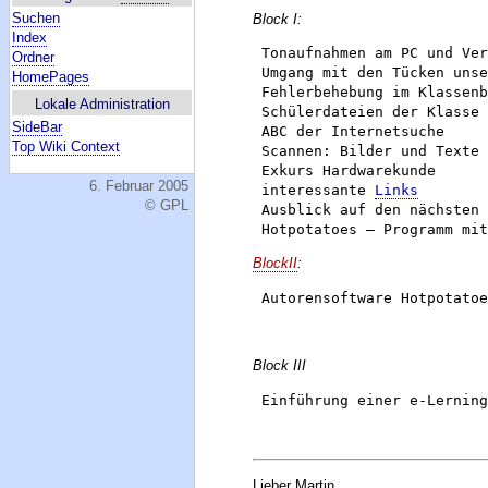
Suchen
Block I:
Index
 Tonaufnahmen am PC und Ver
Ordner
 Umgang mit den Tücken unse
HomePages
 Fehlerbehebung im Klassenb
Lokale Administration
 Schülerdateien der Klasse 
SideBar
 ABC der Internetsuche

Top Wiki Context
 Scannen: Bilder und Texte

 Exkurs Hardwarekunde

6. Februar 2005
 interessante 
Links
© GPL
 Ausblick auf den nächsten 
BlockII
:
Block III
Lieber Martin