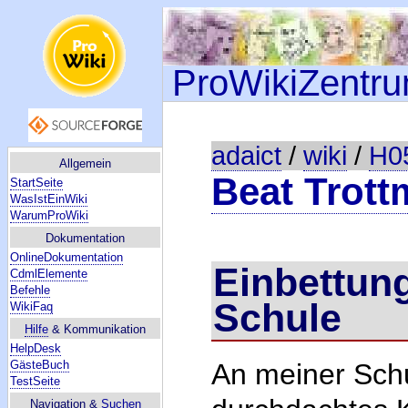
ProWikiZentr
adaict
/
wiki
/
H0
Allgemein
Beat Trot
StartSeite
WasIstEinWiki
WarumProWiki
Dokumentation
OnlineDokumentation
Einbettung
CdmlElemente
Befehle
Schule
WikiFaq
Hilfe
& Kommunikation
HelpDesk
An meiner Schu
GästeBuch
TestSeite
Navigation &
Suchen