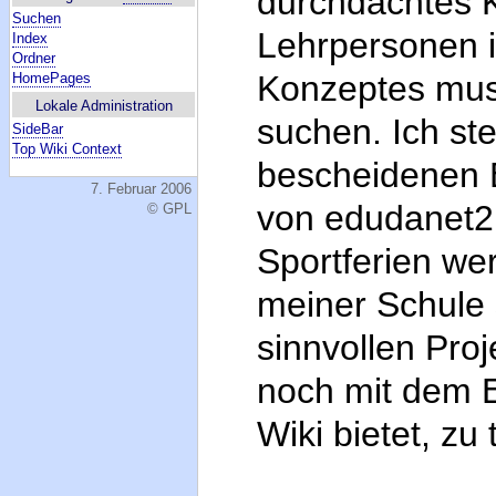
durchdachtes K
Suchen
Lehrpersonen 
Index
Ordner
Konzeptes muss
HomePages
Lokale Administration
suchen. Ich ste
SideBar
Top Wiki Context
bescheidenen B
7. Februar 2006
von edudanet2 
© GPL
Sportferien we
meiner Schule
sinnvollen Pro
noch mit dem E
Wiki bietet, zu 