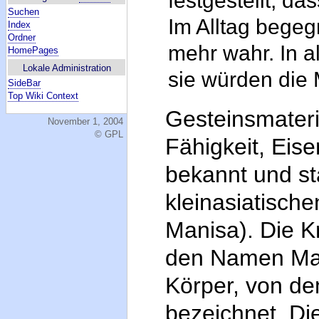
festgestellt, 
Suchen
Im Alltag begeg
Index
Ordner
mehr wahr. In a
HomePages
Lokale Administration
sie würden die 
SideBar
Top Wiki Context
Gesteinsmateri
November 1, 2004
© GPL
Fähigkeit, Eis
bekannt und s
kleinasiatisch
Manisa). Die K
den Namen Mag
Körper, von de
bezeichnet. Di