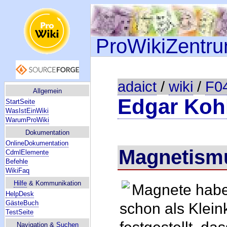
ProWikiZentr
adaict
/
wiki
/
F04
Allgemein
Edgar Koh
StartSeite
WasIstEinWiki
WarumProWiki
Dokumentation
OnlineDokumentation
Magnetism
CdmlElemente
Befehle
WikiFaq
Hilfe
& Kommunikation
Magnete habe
HelpDesk
GästeBuch
schon als Klein
TestSeite
Navigation &
Suchen