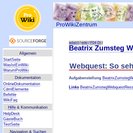
ProWikiZentrum
adaict
/
wiki
/
F04 Di
/
Beatrix Zumsteg 
Allgemein
StartSeite
Webquest: So seh
WasIstEinWiki
WarumProWiki
Dokumentation
Aufgabenstellung
BeatrixZumstegW
OnlineDokumentation
Links
BeatrixZumstegWebquestRes
CdmlElemente
Befehle
WikiFaq
Hilfe
& Kommunikation
HelpDesk
GästeBuch
TestSeite
Navigation &
Suchen