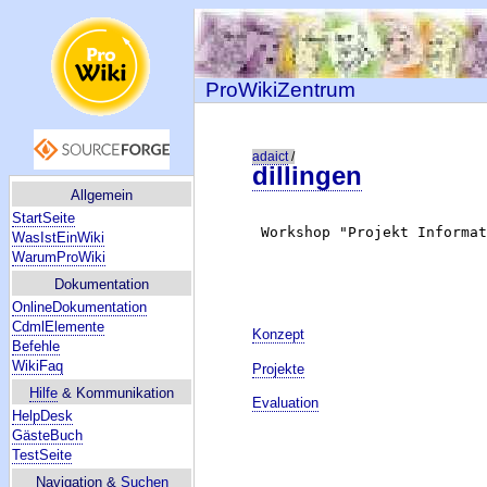
ProWikiZentrum
adaict
/
dillingen
Allgemein
StartSeite
WasIstEinWiki
WarumProWiki
Dokumentation
OnlineDokumentation
CdmlElemente
Konzept
Befehle
WikiFaq
Projekte
Hilfe
& Kommunikation
Evaluation
HelpDesk
GästeBuch
TestSeite
Navigation &
Suchen