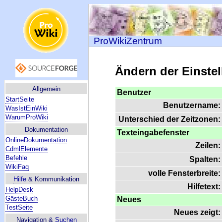
ProWikiZentrum
Ändern der Einste
Allgemein
Benutzer
StartSeite
Benutzername:
WasIstEinWiki
WarumProWiki
Unterschied der Zeitzonen:
Dokumentation
Texteingabefenster
OnlineDokumentation
Zeilen:
CdmlElemente
Befehle
Spalten:
WikiFaq
volle Fensterbreite:
Hilfe
& Kommunikation
Hilfetext:
HelpDesk
GästeBuch
Neues
TestSeite
Neues zeigt:
Navigation &
Suchen