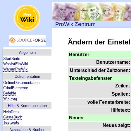
ProWikiZentrum
Ändern der Einste
Allgemein
Benutzer
StartSeite
Benutzername:
WasIstEinWiki
WarumProWiki
Unterschied der Zeitzonen:
Dokumentation
Texteingabefenster
OnlineDokumentation
Zeilen:
CdmlElemente
Befehle
Spalten:
WikiFaq
volle Fensterbreite:
Hilfe
& Kommunikation
Hilfetext:
HelpDesk
GästeBuch
Neues
TestSeite
Neues zeigt:
Navigation &
Suchen