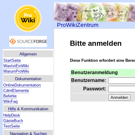
ProWikiZentrum
Bitte anmelden
Allgemein
StartSeite
Diese Funktion erfordert eine Bere
WasIstEinWiki
WarumProWiki
Benutzeranmeldung
Dokumentation
Benutzername:
OnlineDokumentation
Passwort:
CdmlElemente
Befehle
WikiFaq
Hilfe
& Kommunikation
HelpDesk
GästeBuch
TestSeite
Navigation &
Suchen