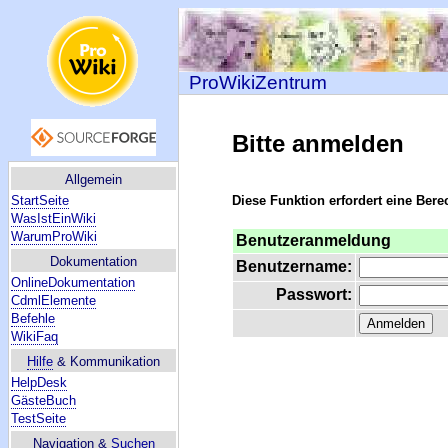
ProWikiZentrum
Bitte anmelden
Allgemein
StartSeite
Diese Funktion erfordert eine Bere
WasIstEinWiki
WarumProWiki
Benutzeranmeldung
Dokumentation
Benutzername:
OnlineDokumentation
Passwort:
CdmlElemente
Befehle
WikiFaq
Hilfe
& Kommunikation
HelpDesk
GästeBuch
TestSeite
Navigation &
Suchen