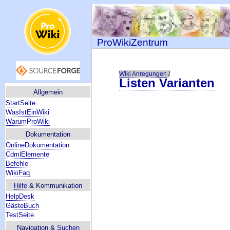
ProWikiZentrum
Wiki Anregungen
/
Listen Varianten
Allgemein
StartSeite
...
WasIstEinWiki
WarumProWiki
Dokumentation
OnlineDokumentation
CdmlElemente
Befehle
WikiFaq
Hilfe
& Kommunikation
HelpDesk
GästeBuch
TestSeite
Navigation &
Suchen