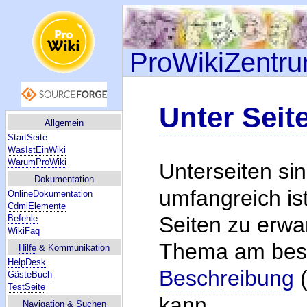
ProWikiZentr
Unter Seit
Allgemein
StartSeite
WasIstEinWiki
WarumProWiki
Unterseiten si
Dokumentation
umfangreich ist
OnlineDokumentation
CdmlElemente
Seiten zu erwa
Befehle
WikiFaq
Thema am best
Hilfe
& Kommunikation
HelpDesk
Beschreibung
(
GästeBuch
TestSeite
kann.
Navigation &
Suchen