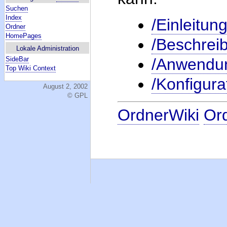
Suchen
Index
/Einleitun
Ordner
HomePages
/Beschrei
Lokale Administration
SideBar
/Anwendu
Top Wiki Context
/Konfigura
August 2, 2002
© GPL
OrdnerWiki
Or