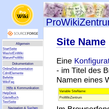
ProWikiZentr
Site Name
Allgemein
StartSeite
WasIstEinWiki
WarumProWiki
Eine
Konfigura
Dokumentation
- im Titel des 
OnlineDokumentation
CdmlElemente
Namen eines Wi
Befehle
WikiFaq
Hilfe
& Kommunikation
Variable SiteName:
HelpDesk
GästeBuch
ProWikiZentrum
TestSeite
Im Browserfens
Navigation &
Suchen