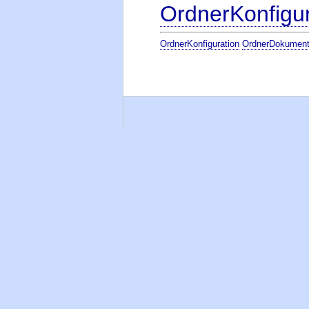
OrdnerKonfigur
OrdnerKonfiguration
OrdnerDokument