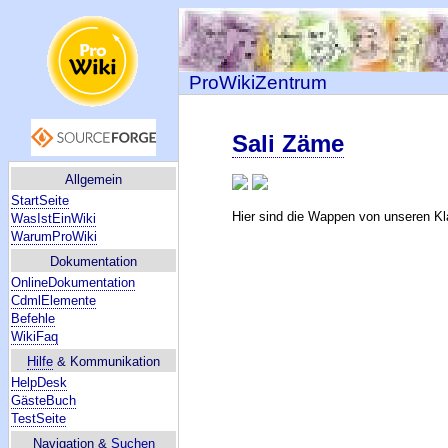
ProWikiZentrum
Sali Zäme
Allgemein
StartSeite
Hier sind die Wappen von unseren Kla
WasIstEinWiki
WarumProWiki
Dokumentation
OnlineDokumentation
CdmlElemente
Befehle
WikiFaq
Hilfe
& Kommunikation
HelpDesk
GästeBuch
TestSeite
Navigation &
Suchen