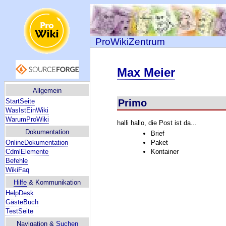
ProWikiZentrum
Max Meier
Allgemein
Primo
StartSeite
WasIstEinWiki
WarumProWiki
halli hallo, die Post ist da...
Dokumentation
Brief
Paket
OnlineDokumentation
Kontainer
CdmlElemente
Befehle
WikiFaq
Hilfe
& Kommunikation
HelpDesk
GästeBuch
TestSeite
Navigation &
Suchen