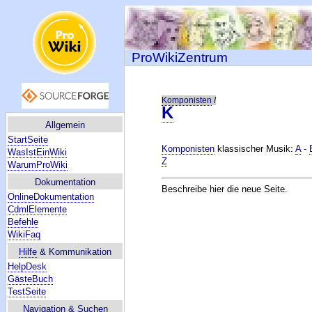
ProWikiZentrum
Komponisten
/
K
Allgemein
StartSeite
Komponisten
klassischer Musik:
A
-
WasIstEinWiki
Z
WarumProWiki
Dokumentation
Beschreibe hier die neue Seite.
OnlineDokumentation
CdmlElemente
Befehle
WikiFaq
Hilfe
& Kommunikation
HelpDesk
GästeBuch
TestSeite
Navigation &
Suchen