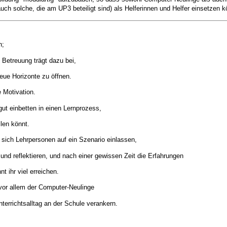
auch solche, die am UP3 beteiligt sind) als Helferinnen und Helfer einsetzen 
n;
e Betreuung trägt dazu bei,
ue Horizonte zu öffnen.
e Motivation.
gut einbetten in einen Lernprozess,
llen könnt.
s sich Lehrpersonen auf ein Szenario einlassen,
und reflektieren, und nach einer gewissen Zeit die Erfahrungen
t ihr viel erreichen.
vor allem der Computer-Neulinge
errichtsalltag an der Schule verankern.