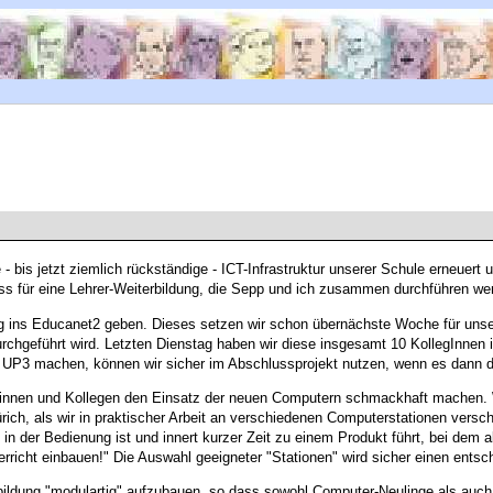
 - bis jetzt ziemlich rückständige - ICT-Infrastruktur unserer Schule erneuer
ass für eine Lehrer-Weiterbildung, die Sepp und ich zusammen durchführen we
g ins Educanet2 geben. Dieses setzen wir schon übernächste Woche für unse
rchgeführt wird. Letzten Dienstag haben wir diese insgesamt 10 KollegInnen
im UP3 machen, können wir sicher im Abschlussprojekt nutzen, wenn es dann
nnen und Kollegen den Einsatz der neuen Computern schmackhaft machen. Wir
ürich, als wir in praktischer Arbeit an verschiedenen Computerstationen ve
n der Bedienung ist und innert kurzer Zeit zu einem Produkt führt, bei dem al
rricht einbauen!" Die Auswahl geeigneter "Stationen" wird sicher einen entsch
rbildung "modulartig" aufzubauen, so dass sowohl Computer-Neulinge als auch "