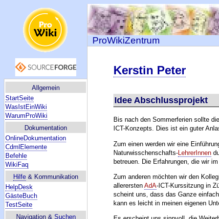
ProWikiZentrum
Kerstin Peter
Allgemein
StartSeite
Idee Abschlussprojekt
WasIstEinWiki
WarumProWiki
Bis nach den Sommerferien sollte die
Dokumentation
ICT-Konzepts. Dies ist ein guter Anl
OnlineDokumentation
Zum einen werden wir eine Einführun
CdmlElemente
Naturwisschenschafts-
LehrerInnen
du
Befehle
betreuen. Die Erfahrungen, die wir 
WikiFaq
Zum anderen möchten wir den Kollegi
Hilfe
& Kommunikation
allerersten
AdA
-ICT-Kurssitzung in Z
HelpDesk
scheint uns, dass das Ganze einfach i
GästeBuch
kann es leicht in meinen eigenen Unte
TestSeite
Navigation &
Suchen
Es erscheint uns sinnvoll, die Weite