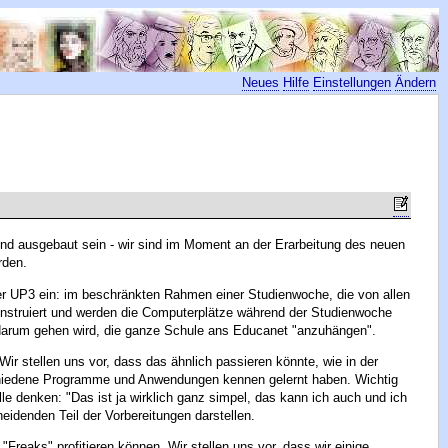
Neues
Hilfe
Einstellungen
Ändern
t und ausgebaut sein - wir sind im Moment an der Erarbeitung des neuen
rden.
r UP3 ein: im beschränkten Rahmen einer Studienwoche, die von allen
 instruiert und werden die Computerplätze während der Studienwoche
 darum gehen wird, die ganze Schule ans Educanet "anzuhängen".
 stellen uns vor, dass das ähnlich passieren könnte, wie in der
rschiedene Programme und Anwendungen kennen gelernt haben. Wichtig
le denken: "Das ist ja wirklich ganz simpel, das kann ich auch und ich
eidenden Teil der Vorbereitungen darstellen.
Freaks" profitieren können. Wir stellen uns vor, dass wir einige