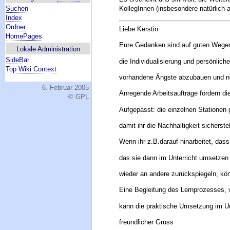
Suchen
KollegInnen (insbesondere natürlich 
Index
Ordner
Liebe Kerstin
HomePages
Eure Gedanken sind auf guten Wege
Lokale Administration
SideBar
die Individualisierung und persönlich
Top Wiki Context
vorhandene Ängste abzubauen und ne
6. Februar 2005
Anregende Arbeitsaufträge fördern di
© GPL
Aufgepasst: die einzelnen Stationen 
damit ihr die Nachhaltigkeit sicherste
Wenn ihr z.B.darauf hinarbeitet, das
das sie dann im Unterricht umsetzen 
wieder an andere zurückspiegeln, könn
Eine Begleitung des Lernprozesses, 
kann die praktische Umsetzung im Unt
freundlicher Gruss