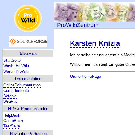
ProWikiZentrum
Karsten Knizia
Allgemein
Ich betreibe seit neuestem ein Mediz
StartSeite
Willkommen Karsten! Ein guter Ort e
WasIstEinWiki
WarumProWiki
OrdnerHomePage
Dokumentation
OnlineDokumentation
CdmlElemente
Befehle
WikiFaq
Hilfe
& Kommunikation
HelpDesk
GästeBuch
TestSeite
Navigation &
Suchen