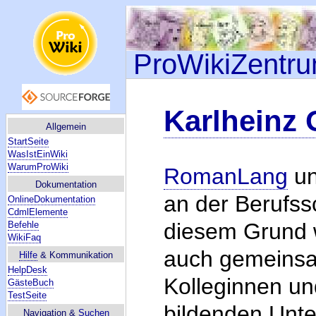
ProWikiZentr
Karlheinz 
Allgemein
StartSeite
WasIstEinWiki
WarumProWiki
RomanLang
un
Dokumentation
an der Berufssc
OnlineDokumentation
CdmlElemente
diesem Grund w
Befehle
WikiFaq
auch gemeinsa
Hilfe
& Kommunikation
HelpDesk
Kolleginnen un
GästeBuch
TestSeite
bildenden Unte
Navigation &
Suchen