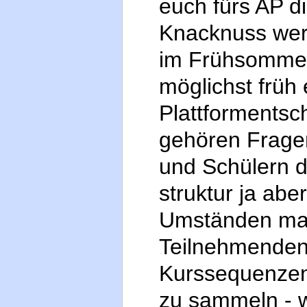
euch fürs AP di
Knacknuss wer
im Frühsommer 
möglichst früh
Plattformentsc
gehören Frage
und Schülern d
struktur ja abe
Umständen mac
Teilnehmenden
Kurssequenzen
zu sammeln - w