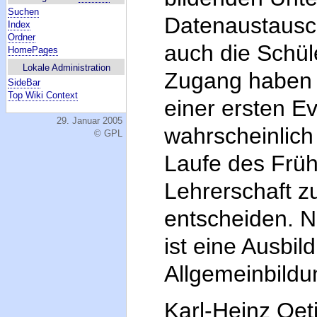
Suchen
Datenaustausch
Index
Ordner
auch die Schül
HomePages
Lokale Administration
Zugang haben s
SideBar
Top Wiki Context
einer ersten E
29. Januar 2005
wahrscheinlich
© GPL
Laufe des Frü
Lehrerschaft 
entscheiden. N
ist eine Ausbi
Allgemeinbildu
Karl-Heinz Oe