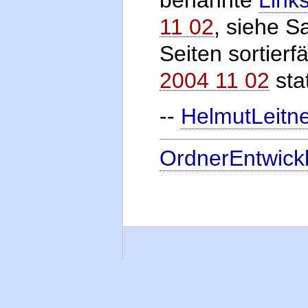
11 02
, siehe S
Seiten sortier
2004 11 02
sta
--
HelmutLeitn
OrdnerEntwick