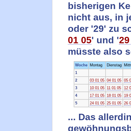
bisherigen Ke
nicht aus, in 
oder '29' zu 
01 05
' und '
29
müsste also 
Woche
Montag
Dienstag
Mit
1
2
03 01 05
04 01 05
05 
3
10 01 05
11 01 05
12 
4
17 01 05
18 01 05
19 
5
24 01 05
25 01 05
26 
... Das allerd
gewöhnungsbed