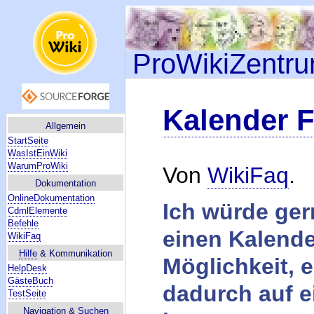
ProWikiZentr
Kalender 
Allgemein
StartSeite
WasIstEinWiki
WarumProWiki
Von
WikiFaq
.
Dokumentation
OnlineDokumentation
Ich würde ger
CdmlElemente
Befehle
einen Kalende
WikiFaq
Hilfe
& Kommunikation
Möglichkeit, 
HelpDesk
GästeBuch
dadurch auf e
TestSeite
Navigation &
Suchen