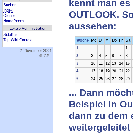
kennt man es 
Suchen
Index
OUTLOOK. So o
Ordner
HomePages
aussehen:
Lokale Administration
SideBar
Top Wiki Context
Woche
Mo
Di
Mi
Do
Fr
Sa
1
1
2. November 2004
2
3
4
5
6
7
8
© GPL
3
10
11
12
13
14
15
4
17
18
19
20
21
22
5
24
25
26
27
28
29
... Dann möch
Beispiel in Ou
dann zu dem 
weitergeleite