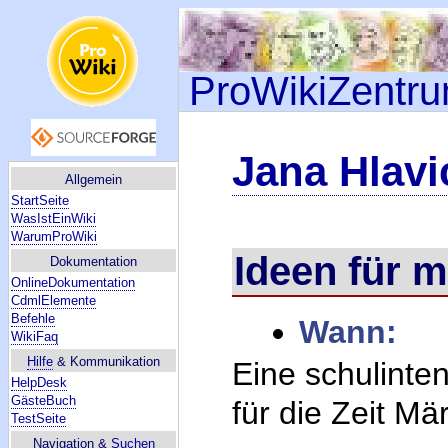
ProWikiZentr
Jana Hlavi
Allgemein
StartSeite
WasIstEinWiki
WarumProWiki
Ideen für 
Dokumentation
OnlineDokumentation
CdmlElemente
Befehle
Wann:
WikiFaq
Hilfe
& Kommunikation
Eine schulinten
HelpDesk
GästeBuch
für die Zeit Mä
TestSeite
Navigation &
Suchen