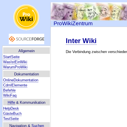
ProWikiZentrum
Inter Wiki
Allgemein
Die Verbindung zwischen verschiede
StartSeite
WasIstEinWiki
WarumProWiki
Dokumentation
OnlineDokumentation
CdmlElemente
Befehle
WikiFaq
Hilfe
& Kommunikation
HelpDesk
GästeBuch
TestSeite
Navigation &
Suchen