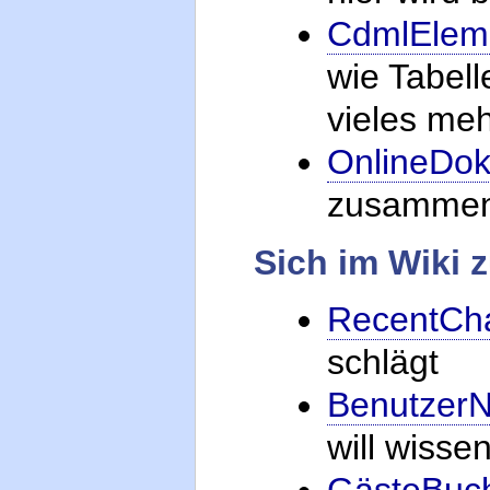
CdmlElem
wie Tabell
vieles me
OnlineDok
zusammen
Sich im Wiki 
RecentCh
schlägt
Benutzer
will wisse
GästeBuc