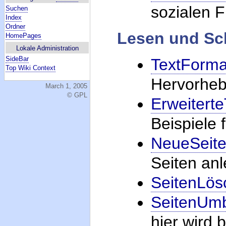
sozialen F
Suchen
Index
Ordner
Lesen und Sch
HomePages
Lokale Administration
SideBar
TextForma
Top Wiki Context
Hervorhebu
March 1, 2005
© GPL
Erweitert
Beispiele
NeueSeit
Seiten anl
SeitenLös
SeitenUm
hier wird 