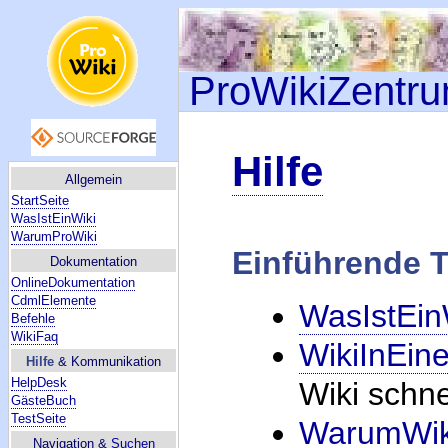
ProWikiZentr
Hilfe
Allgemein
StartSeite
WasIstEinWiki
WarumProWiki
Einführende T
Dokumentation
OnlineDokumentation
CdmlElemente
WasIstEi
Befehle
WikiFaq
WikiInEin
Hilfe
& Kommunikation
HelpDesk
Wiki schne
GästeBuch
TestSeite
WarumWiki
Navigation &
Suchen