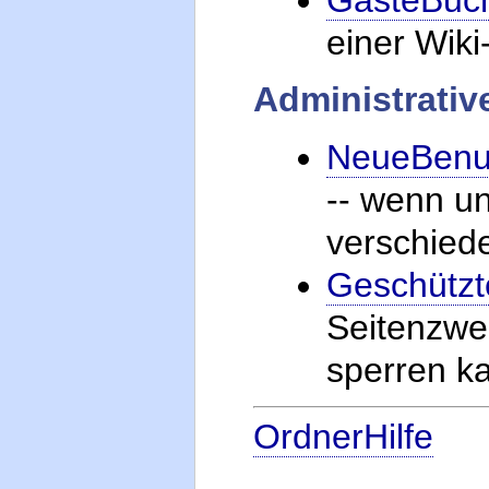
einer Wik
Administrativ
NeueBenu
-- wenn un
verschied
Geschützt
Seitenzwe
sperren k
OrdnerHilfe