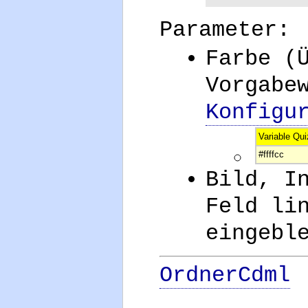
Parameter:
Farbe (
Vorgabe
Konfigu
Variable Qui
#ffffcc
Bild, I
Feld li
eingebl
OrdnerCdml