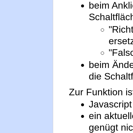
beim Ankli
Schaltfläc
"Rich
erset
"Fals
beim Ände
die Schalt
Zur Funktion ist
Javascript
ein aktuel
genügt nic