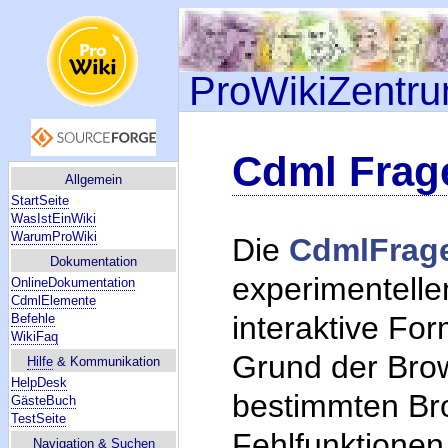
ProWikiZentr
Cdml Frag
Allgemein
StartSeite
WasIstEinWiki
WarumProWiki
Die
CdmlFrag
Dokumentation
experimentelle
OnlineDokumentation
CdmlElemente
interaktive For
Befehle
WikiFaq
Grund der Brow
Hilfe
& Kommunikation
HelpDesk
bestimmten Bro
GästeBuch
TestSeite
Fehlfunktionen
Navigation &
Suchen