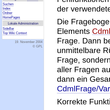
Suchen
der verwendet
Index
Ordner
HomePages
Die Fragebogen
Lokale Administration
SideBar
Elements
Cdml
Top Wiki Context
Frage. Dann b
19. November 2004
© GPL
unmittelbare R
Frage, sondern
aller Fragen 
dann ein Gesa
CdmlFrage/Var
Korrekte Funkt