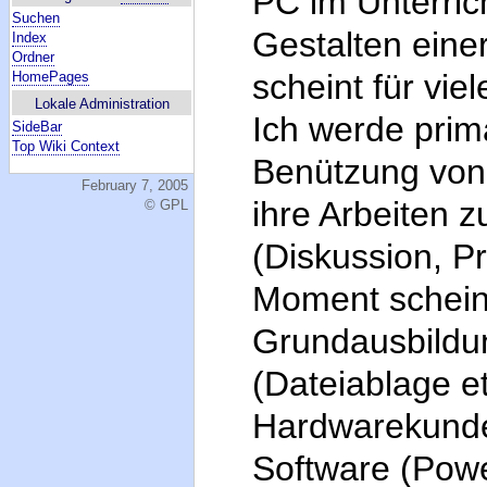
PC im Unterric
Suchen
Gestalten eine
Index
Ordner
scheint für vie
HomePages
Lokale Administration
Ich werde prim
SideBar
Top Wiki Context
Benützung von 
February 7, 2005
ihre Arbeiten 
© GPL
(Diskussion, P
Moment scheint
Grundausbildu
(Dateiablage et
Hardwarekunde
Software (Powe