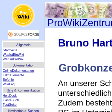
ProWikiZentr
Bruno Har
Allgemein
StartSeite
WasIstEinWiki
WarumProWiki
Grobkonze
Dokumentation
OnlineDokumentation
CdmlElemente
Befehle
An unserer Schu
WikiFaq
unterschiedlic
Hilfe
& Kommunikation
HelpDesk
Zudem besteht 
GästeBuch
TestSeite
Navigation &
Suchen