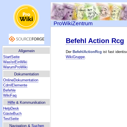
ProWikiZentrum
Befehl Action Rcg
Allgemein
Der
BefehlActionRcg
ist fast ident
StartSeite
WikiGruppe
.
WasIstEinWiki
WarumProWiki
Dokumentation
OnlineDokumentation
CdmlElemente
Befehle
WikiFaq
Hilfe
& Kommunikation
HelpDesk
GästeBuch
TestSeite
Navigation &
Suchen