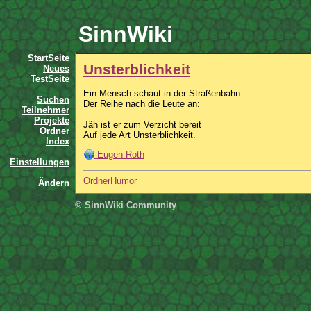
SinnWiki
StartSeite
Unsterblichkeit
Neues
TestSeite
Ein Mensch schaut in der Straßenbahn
Suchen
Der Reihe nach die Leute an:
Teilnehmer
Projekte
Jäh ist er zum Verzicht bereit
Ordner
Auf jede Art Unsterblichkeit.
Index
Eugen Roth
Einstellungen
OrdnerHumor
Ändern
© SinnWiki Community