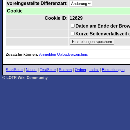
voreingestellte Differenzart:
Cookie
Cookie ID:
12629
Daten am Ende der Brow
Kurze Seitenverfallszeit
Zusatzfunktionen:
Anmelden
Uploadverzeichnis
StartSeite
|
Neues
|
TestSeite
|
Suchen
|
Ordner
|
Index
|
Einstellungen
© LOTR Wiki Community