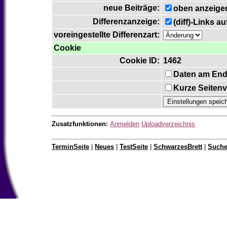
neue Beiträge:
oben anzeige
Differenzanzeige:
(diff)-Links a
voreingestellte Differenzart:
Cookie
Cookie ID:
1462
Daten am End
Kurze Seitenv
Zusatzfunktionen:
Anmelden
Uploadverzeichnis
TerminSeite
|
Neues
|
TestSeite
|
SchwarzesBrett
|
Such