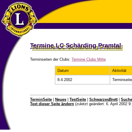
Termine LC Schärding Pramtal
Terminseiten der Clubs:
Termine Clubs Mitte
Datum
Aktivität
8.4.2002
Terminseite
TerminSeite
|
Neues
|
TestSeite
|
SchwarzesBrett
|
Such
Text dieser Seite ändern
(zuletzt geändert: 6. April 2002 9