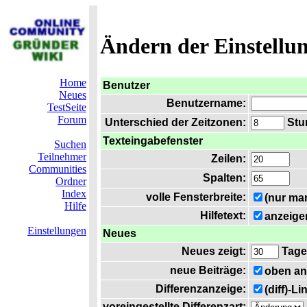
Ändern der Einstellu
Home
Benutzer
Neues
Benutzername:
TestSeite
Forum
Unterschied der Zeitzonen:
Stun
Texteingabefenster
Suchen
Teilnehmer
Zeilen:
Communities
Spalten:
Ordner
Index
volle Fensterbreite:
(nur ma
Hilfe
Hilfetext:
anzeige
Einstellungen
Neues
Neues zeigt:
Tage
neue Beiträge:
oben an
Differenzanzeige:
(diff)-L
voreingestellte Differenzart: