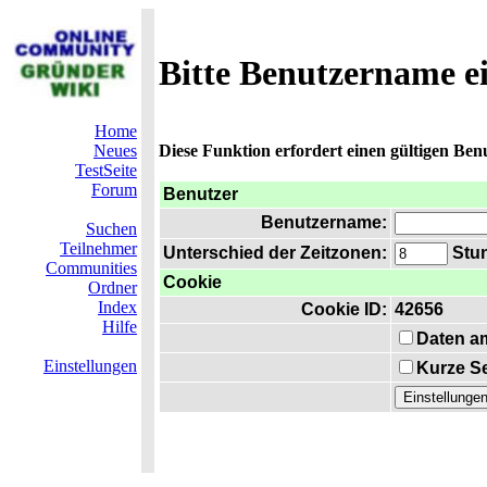
Bitte Benutzername e
Home
Neues
Diese Funktion erfordert einen gültigen Be
TestSeite
Forum
Benutzer
Benutzername:
Suchen
Teilnehmer
Unterschied der Zeitzonen:
Stun
Communities
Cookie
Ordner
Index
Cookie ID:
42656
Hilfe
Daten a
Einstellungen
Kurze Se