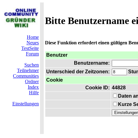
Bitte Benutzername e
Home
Neues
Diese Funktion erfordert einen gültigen Be
TestSeite
Forum
Benutzer
Benutzername:
Suchen
Teilnehmer
Unterschied der Zeitzonen:
Stun
Communities
Cookie
Ordner
Index
Cookie ID:
44828
Hilfe
Daten a
Einstellungen
Kurze Se