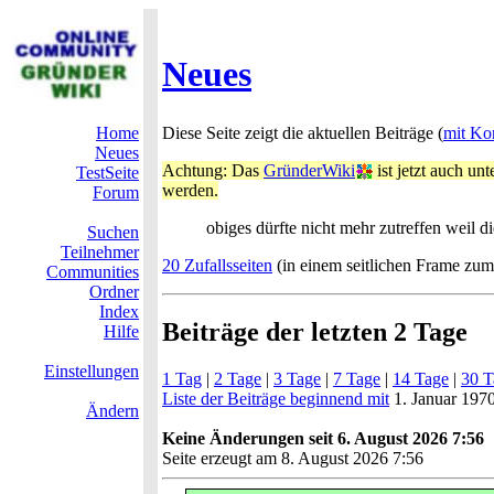
Neues
Home
Diese Seite zeigt die aktuellen Beiträge (
mit Ko
Neues
Achtung: Das
GründerWiki
ist jetzt auch u
TestSeite
werden.
Forum
obiges dürfte nicht mehr zutreffen weil d
Suchen
Teilnehmer
20 Zufallsseiten
(in einem seitlichen Frame zu
Communities
Ordner
Index
Beiträge der letzten 2 Tage
Hilfe
Einstellungen
1 Tag
|
2 Tage
|
3 Tage
|
7 Tage
|
14 Tage
|
30 T
Liste der Beiträge beginnend mit
1. Januar 197
Ändern
Keine Änderungen seit 6. August 2026 7:56
Seite erzeugt am 8. August 2026 7:56