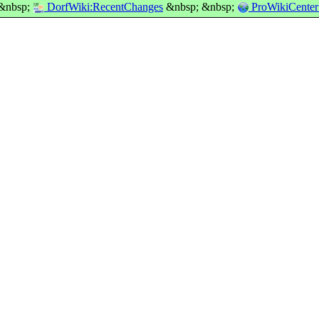
 &nbsp;
DorfWiki:RecentChanges
&nbsp; &nbsp;
ProWikiCenter