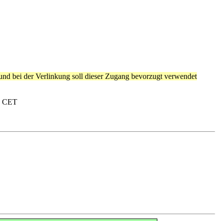
 und bei der Verlinkung soll dieser Zugang bevorzugt verwendet
3 CET