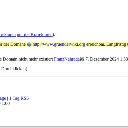
rrekturen
nur die Korrekturen
).
nter der Domäne
http://www.gruenderwiki.org
erreichbar. Langfristig
ie Domain nicht mehr existiert
FranzNahrada
7. Dezember 2024 1:3
m Durchklicken)
age
|
1 Tag RSS
0 1:00