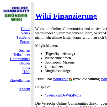
Wiki Finanzierung
Home
Wikis und Online-Communities sind an sich keine
Neues
wachsendes System zunehmend Platz, Server-Ba
TestSeite
nicht mehr alleine leisten kann, wird man sich
Forum
Möglichkeiten:
Suchen
(Eigenfinanzierung)
Teilnehmer
Werbeeinnahmen
Communities
Sponsoren, Mäzene
Ordner
Unterstützer
Index
Mitgliedsbeiträge
Hilfe
Aktuell hat
WikiPedia
(bzw. die Stiftung
Wik
Einstellungen
Beispiele:
Ändern
/GedankenDeWikiPedia
Die Versuche Online-Communities direkt - über