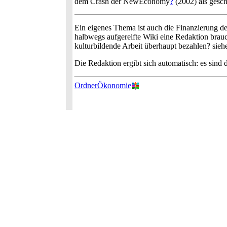
dem Crash der NewEconomy
?
(2002) als gesche
Ein eigenes Thema ist auch die Finanzierung der
halbwegs aufgereifte Wiki eine Redaktion brauc
kulturbildende Arbeit überhaupt bezahlen? sie
Die Redaktion ergibt sich automatisch: es sind
OrdnerÖkonomie