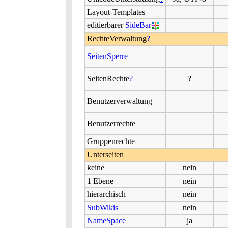
Layout-Templates
editierbarer
SideBar
RechteVerwaltung
?
SeitenSperre
SeitenRechte
?
?
Benutzerverwaltung
Benutzerrechte
Gruppenrechte
Unterseiten
keine
nein
1 Ebene
nein
hierarchisch
nein
SubWikis
nein
NameSpace
ja