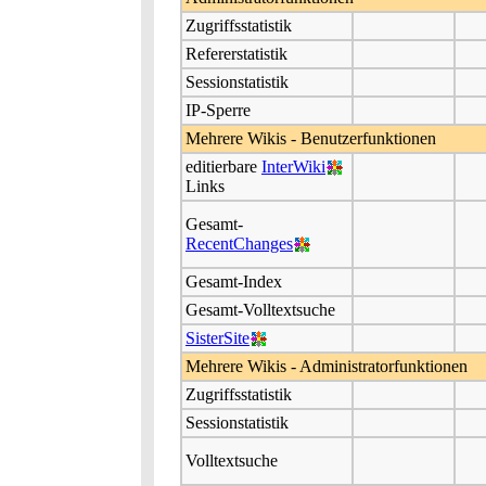
Zugriffsstatistik
Refererstatistik
Sessionstatistik
IP-Sperre
Mehrere Wikis - Benutzerfunktionen
editierbare
InterWiki
Links
Gesamt-
RecentChanges
Gesamt-Index
Gesamt-Volltextsuche
SisterSite
Mehrere Wikis - Administratorfunktionen
Zugriffsstatistik
Sessionstatistik
Volltextsuche