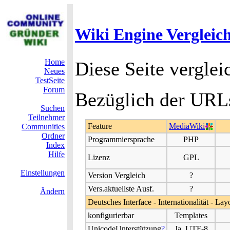
Wiki Engine Vergleic
Home
Diese Seite verglei
Neues
TestSeite
Forum
Bezüglich der URLs
Suchen
Teilnehmer
Feature
MediaWiki
Communities
Ordner
Programmiersprache
PHP
Index
Hilfe
Lizenz
GPL
Einstellungen
Version Vergleich
?
Vers.aktuellste Ausf.
?
Ändern
Deutsches Interface - Internationalität - Lay
konfigurierbar
Templates
UnicodeUnterstützung
?
Ja, UTF-8