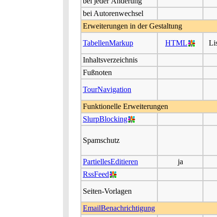
bei jeder Änderung
bei Autorenwechsel
Erweiterungen in der Gestaltung
TabellenMarkup
HTML
Li
Inhaltsverzeichnis
Fußnoten
TourNavigation
Funktionelle Erweiterungen
SlurpBlocking
Spamschutz
PartiellesEditieren
ja
RssFeed
Seiten-Vorlagen
EmailBenachrichtigung