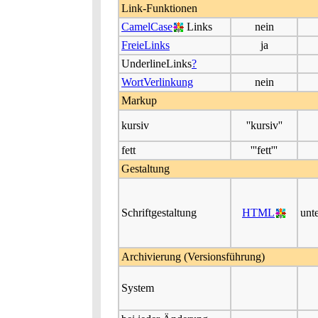
Link-Funktionen
CamelCase
Links
nein
FreieLinks
ja
UnderlineLinks
?
WortVerlinkung
nein
Markup
kursiv
''kursiv''
fett
'''fett'''
Gestaltung
Schriftgestaltung
HTML
unte
Archivierung (Versionsführung)
System