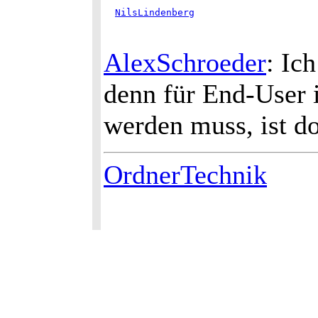
NilsLindenberg
AlexSchroeder
: Ic
denn für End-User i
werden muss, ist do
OrdnerTechnik