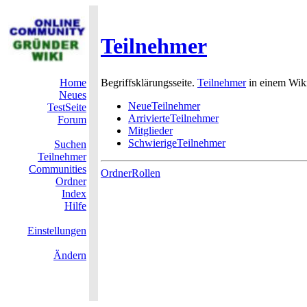
Teilnehmer
Home
Begriffsklärungsseite.
Teilnehmer
in einem Wiki
Neues
NeueTeilnehmer
TestSeite
ArrivierteTeilnehmer
Forum
Mitglieder
SchwierigeTeilnehmer
Suchen
Teilnehmer
Communities
OrdnerRollen
Ordner
Index
Hilfe
Einstellungen
Ändern