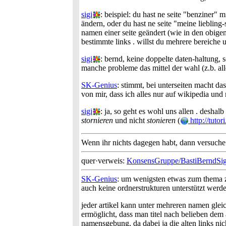
sigi
: beispiel: du hast ne seite "benziner"
ändern, oder du hast ne seite "meine liebling
namen einer seite geändert (wie in den obigen
bestimmte links . willst du mehrere bereiche
sigi
: bernd, keine doppelte daten-haltung, 
manche probleme das mittel der wahl (z.b. alle
SK-Genius
: stimmt, bei unterseiten macht da
von mir, dass ich alles nur auf wikipedia un
sigi
: ja, so geht es wohl uns allen . deshal
stornieren
und nicht
stonieren
(
http://tutori
Wenn ihr nichts dagegen habt, dann versuche
quer·verweis:
KonsensGruppe/BastiBerndSig
SK-Genius
: um wenigsten etwas zum thema zu
auch keine ordnerstrukturen unterstützt werd
jeder artikel kann unter mehreren namen gleic
ermöglicht, dass man titel nach belieben dem
namensgebung, da dabei ja die alten links nich