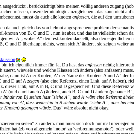
h ausgedrückt . berücksichtigt bitte meinen völllig anderen zugang (ho
rsuchen müssen, unsere terminologie anzugleichen . das kann nicht auf 
umbenennst, musst du auch alle knoten
anfassen
, die auf den umzubene
sich da auch gleich das von helmut angesprochene problem der semantisc
l-knoten von B, C und D . nun ist aber, und das ist vielleicht schon da
agen wir A", wobei A" den rest-knoten darstellt, also den eigentlichen i
 B, C und D überhaupt nichts, wenn sich A' ändert . sie zeigen weiter au
skussion
 bin ich eigentlich immer für. Ja, Du hast das
anfassen
richtig interpreti
zuerst, wieviele und welche Klassen ich ändern (also anfassen) muss. 
habe, dann ist A der Knoten, A' der Name des Knotens A und A" der I
 C und D auf A
zeigen
(also eine Referenz, einen Link, auf A haben), ric
z, dieser Link, auf A in B, C und D gespeichert. Und diese Referenz w
u A' (und damit auch A) änderst, auch B, C und D ändern (genauer B",
r Inhalt von B) stehen hast "siehe A'", und A' wäre eine Referenz direkt
ng von A', dass weiterhin in B stehen würde "siehe A'", aber bei ei
er Knoten) gelangen würde.
Das'' wäre absolut nicht okay.
ferenzierenden seiten" zu ändern. man muss sich doch nur mal überlegen
ifiziert hat (zb von allgemein 'motor' zu 'verbrennungsmotor'), oder we