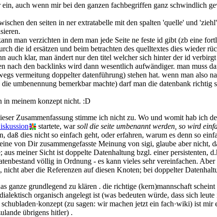
 ein, auch wenn mir bei den ganzen fachbegriffen ganz schwindlich ge
wischen den seiten in ner extratabelle mit den spalten 'quelle' und 'zie
sieren.
 kann man verzichten in dem man jede Seite ne feste id gibt (zb eine f
durch die id ersätzen und beim betrachten des quelltextes dies wieder r
n auch klar, man ändert nur den titel welcher sich hinter der id verbirgt
chen nach den backlinks wird dann wesentlich aufwändiger. man muss da
(zwegs vermeitung doppelter datenführung) stehen hat. wenn man also
ch die umbenennung bemerkbar machte) darf man die datenbank richtig s
n in meinem konzept nicht. :D
 dieser Zusammenfassung stimme ich nicht zu. Wo und womit hab ich d
iskussion
startete, war
soll die seite umbenannt werden, so wird ein
gen, daß dies nicht so einfach geht, oder erfahren, warum es denn so ein
eine von Dir zusammengefasste Meinung von sigi, glaube aber nicht, dass 
 aus meiner Sicht ist doppelte Datenhaltung bzgl. einer persistenten, d
tenbestand völlig in Ordnung - es kann vieles sehr vereinfachen. Abe
 nicht aber die Referenzen auf diesen Knoten; bei doppelter Datenhal
 das ganze grundlegend zu klären . die richtige (kern)mannschaft scheint
 dialektisch organisch angelegt ist (was bedeuten würde, dass sich leu
s schubladen·konzept (zu sagen: wir machen jetzt ein fach·wiki) ist mir
lande übrigens hitler) .