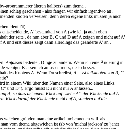
bby-programmierer älteren kalibers) zum thema .
einen schlag geschehen - also fangen wir einfach irgendwo an .
nnenden knoten verweisen, denn deren eigene links müssen ja auch
hen identität) .
s entscheidende, A' bestandteil von A (wie ich ja auch oben
nhalt der seite . da nun aber B, C und D auf A zeigen und nicht auf A'
f A und erst dieses zeigt dann allerdings das geänderte A' an .
ert.
Anfassen
bedeutet, Dinge zu ändern. Wenn ich eine Änderung in
Je weniger Klassen ich anfassen muss, desto besser.
nhalt des Knotens A. Wenn Du schreibst,
A ... ist teil-knoten von B, C
htig?
ird in einem Wiki über den Namen einer Seite, also eines Links,
 C" und D"). Ergo musst Du nicht nur A anfassen...
 auf A, so dass bei einem Klick auf "siehe A'" der Klickende auf A
nem Klick darauf der Klickende
nicht
auf A, sondern auf die
 aus welchen gründen man eine artikel umbennenen will. als
il man vom thema abgewichen ist (zb von 'michal jackson' zu 'janet