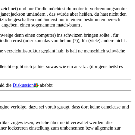
ennzeichnet) und nur für die möchtest du motor in verbrennungsmotor
n janet jackson umändern . das würde aber heißen, du hast nicht den
sätzliche geschaffen und änderst nur in einem bestimmten bereich
che angeben, einen sogenannten match-baum .
hweige denn einen computer) ins schwitzen bringen sollte . für
klich ernst (oder kam das von helmut)?)), für (viele) andere nicht .
e verzeichnisstruktur geplant hab. is halt ne menschlich schwäche
eicht ergibt sich ja hier sowas wie ein ansatz . (übrigens heißt es
ald die
Diskussion
abebbt.
ine verfolge. dazu sei vorab gasagt, dass dort keine camelcase und
artikel zugewiesen, welche über ne id verwaltet werden. dies
u einer lockereren einstellung zum umbenennen bzw allgemein zur