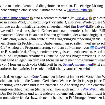
, die man nicht kennt und die gebrochen werden. Die einzige Lösung au
Umbenennungen eine seltene Ausnahme sind. --
HelmutLeitner
s
SeitenUmbenennen
sind Rechtschreibfehler (im
DseWiki
gab es m
lso in einem Wort, und nicht
Objekt orientiert
, also zwei Wörter; diese
chnung als den Inhalt treffender angesehen wird (im
DseWiki
gab es 
wesen?], die dann später in Ordner umbenannt wurden). In beiden Fäll
ntische Identität ist an den Kontext gebunden, der zeitabhängig ist, d
 alle einig waren, kann heute durch Umgebungsveränderungen viel Di
ein Henne-Ei-Problem: sind Umbenennungen so selten, weil sie so schw
wäre? Analog die Programmierung: vor dem aufkommen von
DseWik
re Bestandteile der Programmierererzeugnisse umzubenennen. Als dann 
 (mir und Programmierpartnern) keine Stunde des Programmierens, in
eut hand anlegen, an dem seit Monaten nicht mehr programmiert wurde, 
s vor Monaten noch volle Gültigkeit hatte.
SeitenUmbenennen
ist ei
orherrschen würde. Ist es nicht wikiisch, dynamisch zu sein?
 ich dazu sagen soll.
Gute
Namen zu haben ist immer ein Vorteil, im W
ht man sich um die Namen Gedanken. Wenn es leicht ist, sagt jeder: 
dhabung von Seiten und ihren Namen eine Änderung von Implementierun
ungsvorschlag machen (den sehe ich hier noch nicht).
SWikiWiki
hatte
löst Probleme und wirft andere Probleme auf. Jemand kann Lust haben
ann unterstütze ich das bzw. freue mich, aus den Erfahrungen lernen zu 