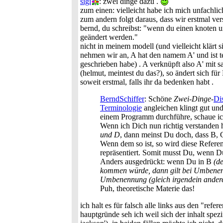
sigi
: zwei dinge dazu .
zum einen: vielleicht habe ich mich unfachlic
zum andern folgt daraus, dass wir erstmal ve
bernd, du schreibst: "wenn du einen knoten 
geändert werden."
nicht in meinem modell (und vielleicht klärt 
nehmen wir an, A hat den namem A' und ist tei
geschrieben habe) . A verknüpft also A' mit s
(helmut, meintest du das?), so ändert sich für
soweit erstmal, falls ihr da bedenken habt .
BerndSchiffer
: Schöne
Zwei-Dinge
-
Di
Terminologie
angleichen klingt gut und
einem Programm durchführe, schaue ich 
Wenn ich Dich nun richtig verstanden 
und D
, dann meinst Du doch, dass B,
Wenn dem so ist, so wird diese Referen
repräsentiert. Somit musst Du, wenn D
Anders ausgedrückt: wenn Du in B
(de
kommen würde, dann gilt bei Umbenennu
Umbenennung (gleich irgendein ander
Puh, theoretische Materie das!
ich halt es für falsch alle links aus den "re
hauptgründe seh ich weil sich der inhalt spez