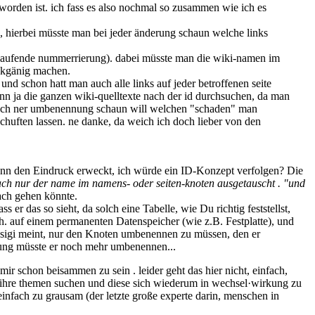
worden ist. ich fass es also nochmal so zusammen wie ich es
hl', hierbei müsste man bei jeder änderung schaun welche links
ortlaufende nummerrierung). dabei müsste man die wiki-namen im
ückgänig machen.
 und schon hatt man auch alle links auf jeder betroffenen seite
nn ja die ganzen wiki-quelltexte nach der id durchsuchen, da man
 nach ner umbenennung schaun will welchen "schaden" man
chuften lassen. ne danke, da weich ich doch lieber von den
enn den Eindruck erweckt, ich würde ein ID-Konzept verfolgen? Die
fach nur der name im namens- oder seiten-knoten ausgetauscht . "und
fach gehen könnte.
er das so sieht, da solch eine Tabelle, wie Du richtig feststellst,
.h. auf einem permanenten Datenspeicher (wie z.B. Festplatte), und
r sigi meint, nur den Knoten umbenennen zu müssen, den er
tung müsste er noch mehr umbenennen...
 mir schon beisammen zu sein . leider geht das hier nicht, einfach,
te ihre themen suchen und diese sich wiederum in wechsel·wirkung zu
 einfach zu grausam (der letzte große experte darin, menschen in