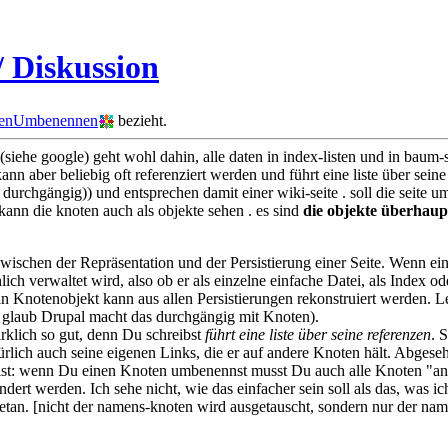
 Diskussion
tenUmbenennen
bezieht.
(siehe google) geht wohl dahin, alle daten in index-listen und in baum-s
 kann aber beliebig oft referenziert werden und führt eine liste über se
durchgängig)) und entsprechen damit einer wiki-seite . soll die seite
kann die knoten auch als objekte sehen . es sind
die objekte überhaup
ischen der Repräsentation und der Persistierung einer Seite. Wenn ein
ch verwaltet wird, also ob er als einzelne einfache Datei, als Index ode
n Knotenobjekt kann aus allen Persistierungen rekonstruiert werden. Le
 glaub Drupal macht das durchgängig mit Knoten).
rklich so gut, denn Du schreibst
führt eine liste über seine referenzen
. 
ürlich auch seine eigenen Links, die er auf andere Knoten hält. Abges
 ist: wenn Du einen Knoten umbenennst musst Du auch alle Knoten "a
dert werden. Ich sehe nicht, wie das einfacher sein soll als das, was
 getan. [nicht der namens-knoten wird ausgetauscht, sondern nur der nam