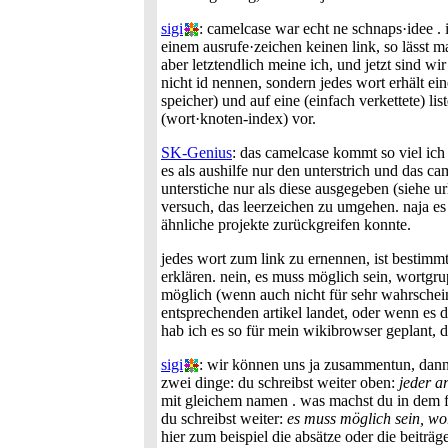
sigi
: camelcase war echt ne schnaps·idee . i
einem ausrufe·zeichen keinen link, so lässt ma
aber letztendlich meine ich, und jetzt sind w
nicht id nennen, sondern jedes wort erhält ei
speicher) und auf eine (einfach verkettete) l
(wort·knoten-index) vor.
SK-Genius
: das camelcase kommt so viel ich 
es als aushilfe nur den unterstrich und das c
unterstiche nur als diese ausgegeben (siehe u
versuch, das leerzeichen zu umgehen. naja es
ähnliche projekte zurückgreifen konnte.
jedes wort zum link zu ernennen, ist bestimmt 
erklären. nein, es muss möglich sein, wortgru
möglich (wenn auch nicht für sehr wahrscheinl
entsprechenden artikel landet, oder wenn es 
hab ich es so für mein wikibrowser geplant, 
sigi
: wir können uns ja zusammentun, dann
zwei dinge: du schreibst weiter oben:
jeder a
mit gleichem namen . was machst du in dem f
du schreibst weiter:
es muss möglich sein, wo
hier zum beispiel die absätze oder die beiträg