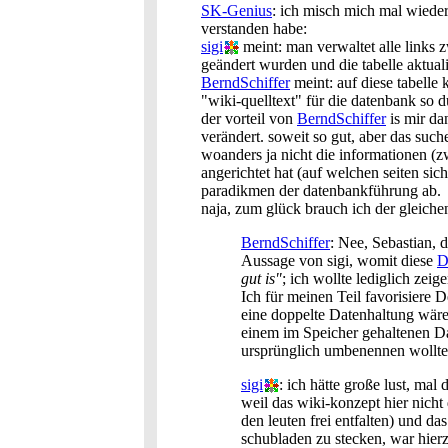
SK-Genius
: ich misch mich mal wieder
verstanden habe:
sigi
meint: man verwaltet alle links z
geändert wurden und die tabelle aktuali
BerndSchiffer
meint: auf diese tabelle
"wiki-quelltext" für die datenbank so 
der vorteil von
BerndSchiffer
is mir dan
verändert. soweit so gut, aber das su
woanders ja nicht die informationen 
angerichtet hat (auf welchen seiten si
paradikmen der datenbankführung ab.
naja, zum glück brauch ich der gleiche
BerndSchiffer
: Nee, Sebastian,
Aussage von sigi, womit diese
D
gut is"
; ich wollte lediglich zei
Ich für meinen Teil favorisiere D
eine doppelte Datenhaltung wäre;
einem im Speicher gehaltenen Da
ursprünglich umbenennen wollte,
sigi
: ich hätte große lust, mal
weil das wiki-konzept hier nicht
den leuten frei entfalten) und da
schubladen zu stecken, war hierzu