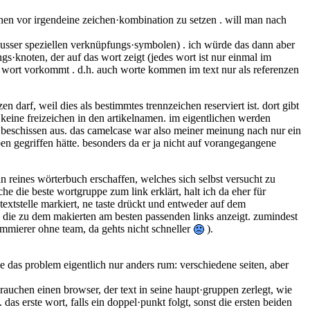
eichen vor irgendeine zeichen·kombination zu setzen . will man nach
 (ausser speziellen verknüpfungs·symbolen) . ich würde das dann aber
gs·knoten, der auf das wort zeigt (jedes wort ist nur einmal im
das wort vorkommt . d.h. auch worte kommen im text nur als referenzen
 darf, weil dies als bestimmtes trennzeichen reserviert ist. dort gibt
 keine freizeichen in den artikelnamen. im eigentlichen werden
ich beschissen aus. das camelcase war also meiner meinung nach nur ein
en gegriffen hätte. besonders da er ja nicht auf vorangegangene
ein reines wörterbuch erschaffen, welches sich selbst versucht zu
e die beste wortgruppe zum link erklärt, halt ich da eher für
textstelle markiert, ne taste drückt und entweder auf dem
e die zu dem makierten am besten passenden links anzeigt. zumindest
ammierer ohne team, da gehts nicht schneller
).
 das problem eigentlich nur anders rum: verschiedene seiten, aber
 brauchen einen browser, der text in seine haupt·gruppen zerlegt, wie
das erste wort, falls ein doppel·punkt folgt, sonst die ersten beiden