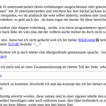
 mit 10 unter(unter)seiten (kreis-verlinkungen ausgeschlossen oder gek
-stars" mit 20 unter(unter)seiten und möchtest nur dort michal jackson i
 beispielen, wo du praktisch die seite selber änderst), sondern eine zu
 umlinken, so geht auch das . du kann sogar ein muster für diese berei
sondern eine doppel-verkettung . nichts, was einen programmierer (gesc
 back links im wiki (das mit der volltext-suche meinst du doch nicht wir
s sinn. daran hat ich nicht gedacht weil ich für meine
WikiEngine
kein
d mein
TuToRi
beziehe. ^__^
b fordere ich ja auch immer eine übergreifende gemeinsame sprache . viell
.de
))
 ich mich mal an einer Zusammenfassung im oberen Teil der Seite, sob
i
rück zu kommen, beschreib ich mal das konzept das ich bei meiner eng
en.
hzeitig erreicht werden. diese namen sind in einer eigenen tabelle den 
 artikel hinzufügen oder auch entfernen kann. dies führt hoffentlich z
t ins leere führen, wenn man nen titel hinzu fügt.