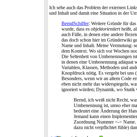
Ich sehe auch das Problem der externen Links
und Inhalt und damit eine Situation in der 
BerndSchiffer
: Weitere Gründe für da
wurde, dass es
objektorientiert
heißt, a
auch Fälle, in denen eine andere Bezei
das doch schon hier im Gründerwiki ge
Name und Inhalt. Meine Vermutung: sema
dem Kontext. Wo sich vor Wochen noch
Die Seltenheit von Umbenennungen ist 
in denen eine Umbenennung adäquat 
Variablen, Klassen, Methoden und ande
Knopfdruck nötig. Es vergeht bei uns
Besonders, wenn wir an altem Code ern
eben nicht mehr das widerspiegeln, wa
ignoriert würden; Dynamik, wo Statik v
Bernd, ich weiß nicht Recht, was
Umbenennung ist, umso eher mac
bedeutet eine Änderung der Han
Jemand kann einen Implementier
Zuordnung Nummer <-> Name. Das 
dazu nicht verpflichtet fühle) d