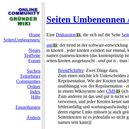
Seiten Umbenennen /
Home
Eine
Diskussion
, die sich auf die Seite
Sei
SeitenUmbenennen/
sigi
: der trend in der software-entwicklung 
Neues
in knoten . jeder knoten existiert nur einmal,
TestSeite
namen (namens-knoten (das knotenprinzip ist 
Forum
seiten-knoten ausgetauscht .
und gut is
. man 
BerndSchiffer
: Zwei Dinge dazu.
Suchen
Zum einen möchte ich Unterscheiden zw
Teilnehmer
Repräsentation. Wie der Knoten tatsächli
Communities
unabhängig von der Repräsentation - ei
Ordner
in einem Wikisystem oder
CMS
(ich
Index
Zum anderen ist das
und gut is
nicht wi
Hilfe
verweisen, und jeder Knoten kennt nat
fehleranfällig und wartungsaufwändig
Einstellungen
deren eigene Links müssen ja auch geän
Seitenknoten ist es jedenfalls so nicht
Ändern
namen sein kann)]