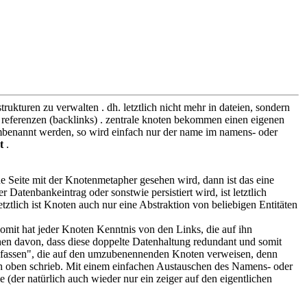
trukturen zu verwalten . dh. letztlich nicht mehr in dateien, sondern
ine referenzen (backlinks) . zentrale knoten bekommen einen eigenen
 umbenannt werden, so wird einfach nur der name im namens- oder
t
.
e Seite mit der Knotenmetapher gesehen wird, dann ist das eine
r Datenbankeintrag oder sonstwie persistiert wird, ist letztlich
tztlich ist Knoten auch nur eine Abstraktion von beliebigen Entitäten
Somit hat jeder Knoten Kenntnis von den Links, die auf ihn
ehen davon, dass diese doppelte Datenhaltung redundant und somit
nfassen", die auf den umzubenennenden Knoten verweisen, denn
 ich oben schrieb. Mit einem einfachen Austauschen des Namens- oder
e (der natürlich auch wieder nur ein zeiger auf den eigentlichen