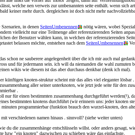
dass alle links die vorher auf 'motor' zeigen, dann auf 'verbrennungsmotor
ücklässt, welche nen verweis zur umbenannten seite enthält. wenn sich a
h bald keiner mehr durch. dergleichen ist doch nicht mehr nachvollziehb
e Szenarien, in denen
SeitenUmbenennen
nötig wären, wobei Spezial
ondern vielleicht nur eine Teilmenge aller referenzierenden Seiten anp
chen der Benutzer wählen kann, in welchen der referenzierenden Seite
getastet belassen möchte, entstehen nach dem
SeitenUmbenennen
Ver
e das schon ne sauberere angelegenheit über die ich mir auch mal geda
 gross und für jedermann sein. ich will da niemanden die wahl zumuten
leinen wikis wie diesem ist das aber durchaus denkbar (denk ich mal).
einer künftigen knoten-struktur scheint mir das alles viel eleganter lösbar .
zusammenhang aller seiner unterknoten, wie jetzt jede seite für den zusa
mmierbar .
l nur für einen bestimmten zusammenhang durchgeführt werden(¹), dann s
ines bestimmten knotens durchführt (wir erinnern uns: jeder knoten st
on minuten programmierbar (funktion brauch den wurzel-knoten, den alte
n mit verschiedenen namen hinaus . sinnvoll? (siehe weiter unten)
e du die zusammenhänge entschlüsseln willst. oder anders gesagt, wie
ite bzw "ein knoten" dazwischen zu schieben wäre das einfachste.