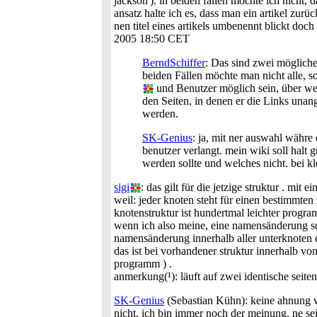
jackson'). in beiden fällen möchte ich nicht, 
ansatz halte ich es, dass man ein artikel zur
nen titel eines artikels umbenennt blickt doc
2005 18:50 CET
BerndSchiffer
: Das sind zwei möglich
beiden Fällen möchte man nicht alle, s
und Benutzer möglich sein, über wel
den Seiten, in denen er die Links unan
werden.
SK-Genius
: ja, mit ner auswahl währ
benutzer verlangt. mein wiki soll halt
werden sollte und welches nicht. bei k
sigi
: das gilt für die jetzige struktur . mit 
weil: jeder knoten steht für einen bestimmten 
knotenstruktur ist hundertmal leichter progra
wenn ich also meine, eine namensänderung sol
namensänderung innerhalb aller unterknoten e
das ist bei vorhandener struktur innerhalb v
programm ) .
anmerkung(¹): läuft auf zwei identische seite
SK-Genius
(Sebastian Kühn): keine ahnung wi
nicht. ich bin immer noch der meinung, ne se