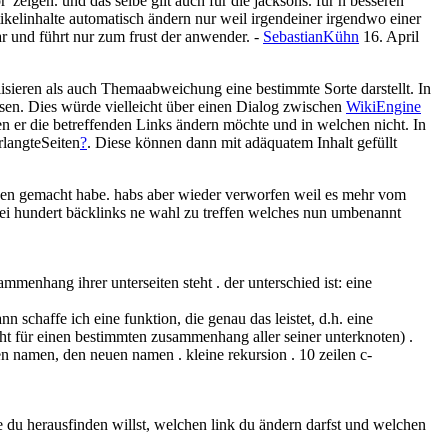
' zeigen. und das selbe gilt auch für die jacksons. für n besseren
rtikelinhalte automatisch ändern nur weil irgendeiner irgendwo einer
ar und führt nur zum frust der anwender. -
SebastianKühn
16. April
isieren als auch Themaabweichung eine bestimmte Sorte darstellt. In
assen. Dies würde vielleicht über einen Dialog zwischen
WikiEngine
n er die betreffenden Links ändern möchte und in welchen nicht. In
langteSeiten
?
. Diese können dann mit adäquatem Inhalt gefüllt
nken gemacht habe. habs aber wieder verworfen weil es mehr vom
 bei hundert bäcklinks ne wahl zu treffen welches nun umbenannt
mmenhang ihrer unterseiten steht . der unterschied ist: eine
chaffe ich eine funktion, die genau das leistet, d.h. eine
eht für einen bestimmten zusammenhang aller seiner unterknoten) .
n namen, den neuen namen . kleine rekursion . 10 zeilen c-
 du herausfinden willst, welchen link du ändern darfst und welchen