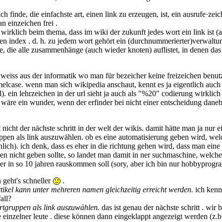
ch finde, die einfachste art, einen link zu erzeugen, ist, ein ausrufe·z
n einzeichen frei .
ir wirklich beim thema, dass im wiki der zukunft jedes wort ein link ist
nen index . d. h. zu jedem wort gehört ein (durchnummerierter)verwaltun
iste, die alle zusammenhänge (auch wieder knoten) auflistet, in denen 
weiss aus der informatik wo man für bezeicher keine freizeichen benutzen
amelcase. wenn man sich wikipedia anschaut, kennt es ja eigentlich auch
rl). ein lehrzeichen in der url sieht ja auch als "%20" codierung wirkl
 wäre ein wunder, wenn der erfinder bei nicht einer entscheidung daneb
nicht der nächste schritt in der welt der wikis. damit hätte man ja nur 
ppen als link auszuwählen. ob es eine automatisierung geben wird, welch
ich). ich denk, dass es eher in die richtung gehen wird, dass man eine 
den nicht geben sollte, so landet man damit in ner suchmaschine, welch
der in so 10 jahren rauskommen soll (sory, aber ich bin nur hobbyprogr
 geht's schneller
.
rtikel kann unter mehreren namen gleichzeitig erreicht werden.
ich kenne
all?
rtgruppen als link auszuwählen.
das ist genau der nächste schritt . wir
e einzelner leute . diese können dann eingeklappt angezeigt werden (z.b. 