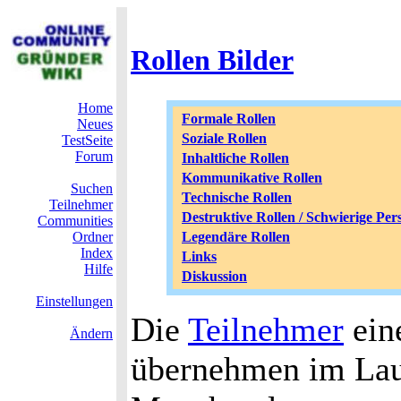
Rollen Bilder
Home
Formale Rollen
Neues
Soziale Rollen
TestSeite
Forum
Inhaltliche Rollen
Kommunikative Rollen
Suchen
Technische Rollen
Teilnehmer
Destruktive Rollen / Schwierige Per
Communities
Ordner
Legendäre Rollen
Index
Links
Hilfe
Diskussion
Einstellungen
Die
Teilnehmer
ein
Ändern
übernehmen im Lauf