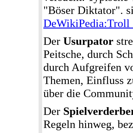
"Böser Diktator". 
DeWikiPedia:Troll_
Der
Usurpator
stre
Peitsche, durch Sc
durch Aufgreifen v
Themen, Einfluss z
über die Community
Der
Spielverderbe
Regeln hinweg, bezw