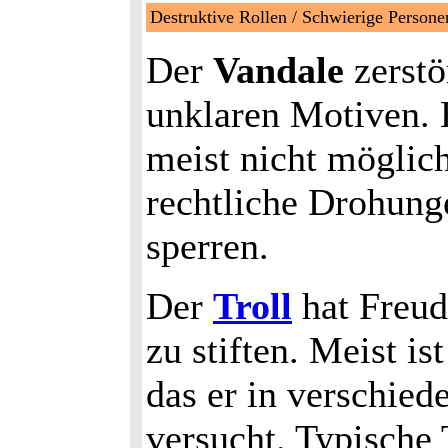
Destruktive Rollen / Schwierige Perso
Der
Vandale
zerstö
unklaren Motiven.
meist nicht möglic
rechtliche Drohung
sperren.
Der
Troll
hat Freud
zu stiften. Meist is
das er in verschie
versucht. Typische