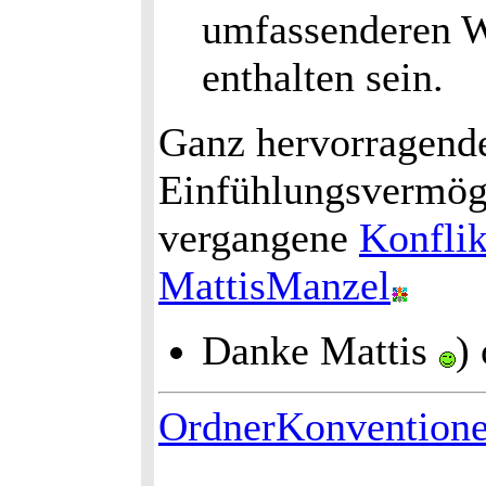
umfassenderen Wö
enthalten sein.
Ganz hervorragende
Einfühlungsvermöge
vergangene
Konflik
MattisManzel
Danke Mattis
)
OrdnerKonvention