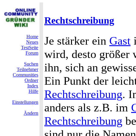
Rechtschreibung
Home
Je stärker ein
Gast
i
Neues
TestSeite
wird, desto größer
Forum
ihn, sich an gewis
Suchen
Teilnehmer
Communities
Ein Punkt der leich
Ordner
Index
Rechtschreibung
. 
Hilfe
Einstellungen
anders als z.B. im
Ändern
Rechtschreibung
be
sind nur die Namen