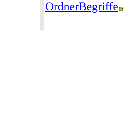
OrdnerBegriffe