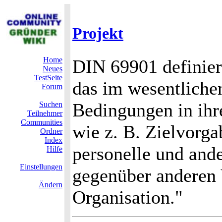
Projekt
Home
DIN 69901 definier
Neues
TestSeite
das im wesentliche
Forum
Bedingungen in ihr
Suchen
Teilnehmer
Communities
wie z. B. Zielvorgab
Ordner
Index
personelle und an
Hilfe
Einstellungen
gegenüber anderen 
Ändern
Organisation."