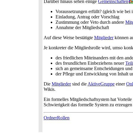
Darüber hinaus sehen einige
Gemeinschaften
Voraussetzungen erfüllt? (gleich wie bei 
Einladung, Antrag oder Vorschlag
Zustimmung oder Veto durch andere
Mitg
Annahme der Mitgliedschaft
Auf diese Weise bestätigte
Mitglieder
können au
Je konkreter die Mitgliedsrolle wird, umso kon
des friedlichen Miteinanders mit den and
des freundlichen Einbeziehens neuer
Tei
sich an gemeinsame Entscheidungen und
der Pflege und Entwicklung von Inhalt 
Die
Mitglieder
sind die
AktiveGruppe
einer
On
Wikis.
Ein formelles Mitgliedschaftsystem hat Vorteile
Schwierigkeit das formelle System zu erzeugen 
OrdnerRollen