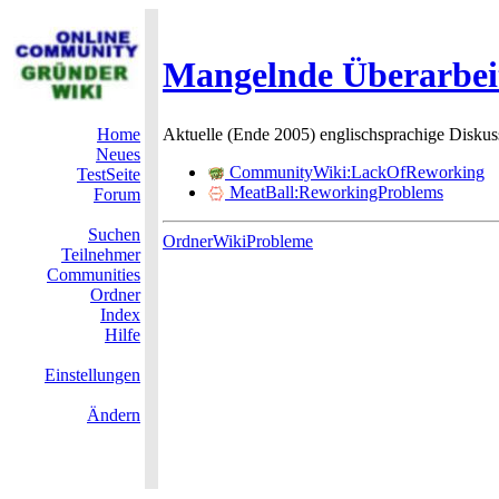
Mangelnde Überarbei
Home
Aktuelle (Ende 2005) englischsprachige Diskus
Neues
CommunityWiki:LackOfReworking
TestSeite
MeatBall:ReworkingProblems
Forum
Suchen
OrdnerWikiProbleme
Teilnehmer
Communities
Ordner
Index
Hilfe
Einstellungen
Ändern