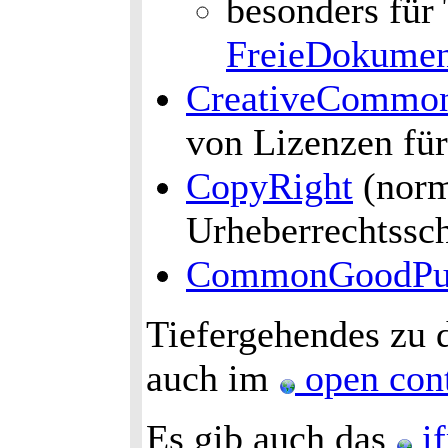
besonders für
FreieDokumen
CreativeCommo
von Lizenzen fü
CopyRight
(norm
Urheberrechtssc
CommonGoodPub
Tiefergehendes zu 
auch im
open cont
Es gib auch das
if