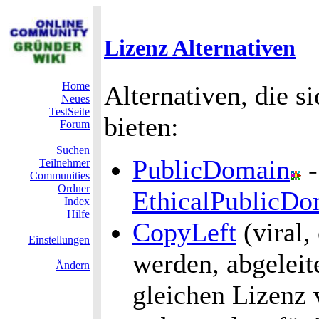
Lizenz Alternativen
Home
Alternativen, die s
Neues
TestSeite
bieten:
Forum
Suchen
PublicDomain
Teilnehmer
Communities
Ordner
EthicalPublicDo
Index
Hilfe
CopyLeft
(viral,
Einstellungen
werden, abgeleit
Ändern
gleichen Lizenz 