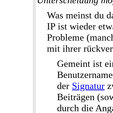
Unterscheidung mö
Was meinst du d
IP ist wieder et
Probleme (manch
mit ihrer rückve
Gemeint ist e
Benutzernamen
der
Signatur
z
Beiträgen (sow
durch die Anga