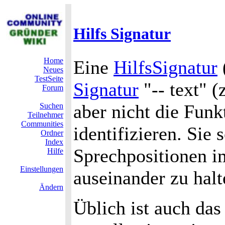
Hilfs Signatur
Home
Eine
HilfsSignatur
Neues
TestSeite
Signatur
"-- text" (
Forum
aber nicht die Funk
Suchen
Teilnehmer
Communities
identifizieren. Sie 
Ordner
Index
Sprechpositionen i
Hilfe
Einstellungen
auseinander zu halt
Ändern
Üblich ist auch das