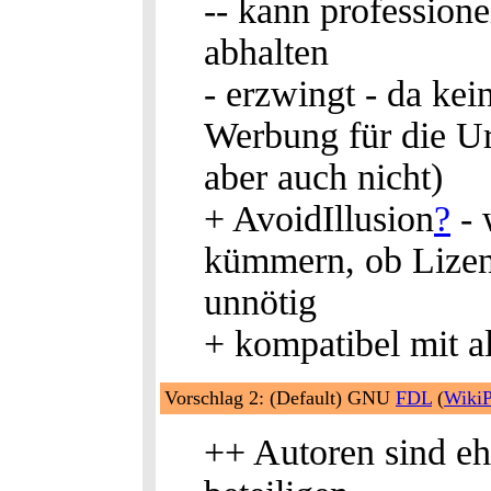
-- kann profession
abhalten
- erzwingt - da kei
Werbung für die U
aber auch nicht)
+ AvoidIllusion
?
- 
kümmern, ob Lizenz
unnötig
+ kompatibel mit a
Vorschlag 2: (Default) GNU
FDL
(
WikiP
++ Autoren sind eh