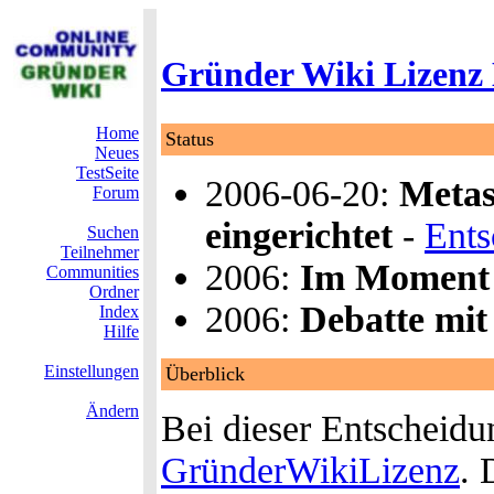
Gründer Wiki Lizenz
Home
Status
Neues
TestSeite
2006-06-20:
Metas
Forum
eingerichtet
-
Ents
Suchen
Teilnehmer
2006:
Im Moment 
Communities
Ordner
2006:
Debatte mit
Index
Hilfe
Einstellungen
Überblick
Ändern
Bei dieser Entscheidu
GründerWikiLizenz
. 