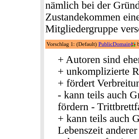
nämlich bei der Gründ
Zustandekommen einer
Mitgliedergruppe ver
Vorschlag 1: (Default)
PublicDomain
b
+ Autoren sind ehe
+ unkomplizierte Re
+ fördert Verbreit
- kann teils auch Gr
fördern - Trittbrett
+ kann teils auch G
Lebenszeit andere