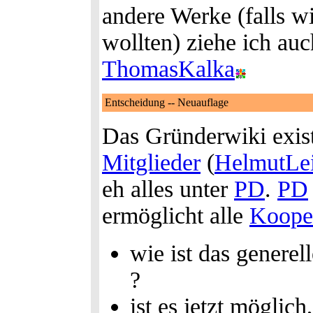
andere Werke (falls w
wollten) ziehe ich au
ThomasKalka
Entscheidung -- Neuauflage
Das Gründerwiki exist
Mitglieder
(
HelmutLei
eh alles unter
PD
.
PD
ermöglicht alle
Koope
wie ist das generel
?
ist es jetzt möglic