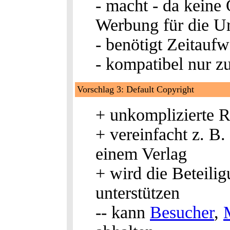
- macht - da keine 
Werbung für die U
- benötigt Zeitauf
- kompatibel nur z
Vorschlag 3: Default Copyright
+ unkomplizierte Re
+ vereinfacht z. B.
einem Verlag
+ wird die Beteilig
unterstützen
-- kann
Besucher
,