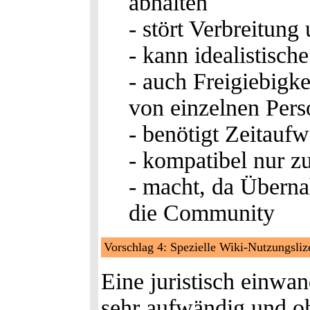
abhalten
- stört Verbreitung
- kann idealistisch
- auch Freigiebigke
von einzelnen Perso
- benötigt Zeitauf
- kompatibel nur z
- macht, da Überna
die Community
Vorschlag 4: Spezielle Wiki-Nutzungsli
Eine juristisch einwan
sehr aufwändig und o