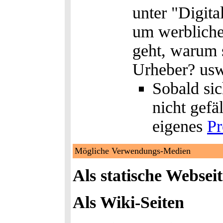
unter "Digita
um werblich
geht, warum s
Urheber? usw
Sobald si
nicht gefä
eigenes
Pr
Mögliche Verwendungs-Medien
Als statische Websei
Als Wiki-Seiten