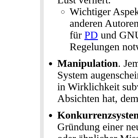
Wichtiger Aspekt
anderen Autoren
für
PD
und GNU.
Regelungen not
Manipulation
. Je
System augenschein
in Wirklichkeit su
Absichten hat, dem
Konkurrenzsyste
Gründung einer ne