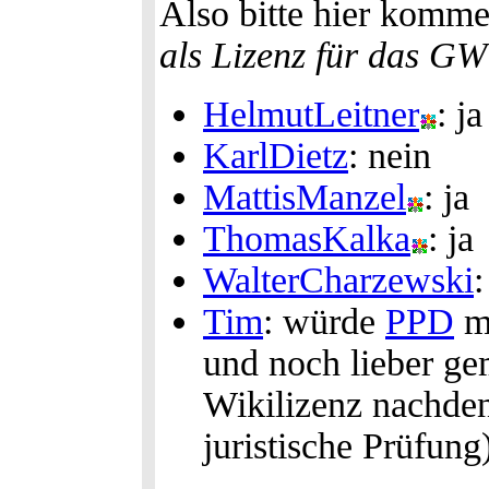
Also bitte hier komme
als Lizenz für das GW
HelmutLeitner
: ja
KarlDietz
: nein
MattisManzel
: ja
ThomasKalka
: ja
WalterCharzewski
:
Tim
: würde
PPD
mi
und noch lieber ge
Wikilizenz nachden
juristische Prüfung