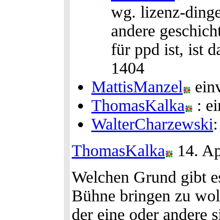
wg. lizenz-dingen
andere geschicht
für ppd ist, ist
1404
MattisManzel
ein
ThomasKalka
: e
WalterCharzewski
:
ThomasKalka
14. Ap
Welchen Grund gibt es,
Bühne bringen zu woll
der eine oder andere 