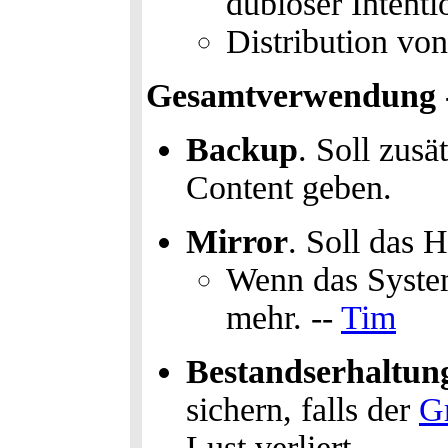
dubiöser Intentio
Distribution vo
Gesamtverwendung -
Backup
. Soll zusä
Content geben.
Mirror
. Soll das 
Wenn das System
mehr. --
Tim
Bestandserhaltun
sichern, falls der
G
Lust verliert.