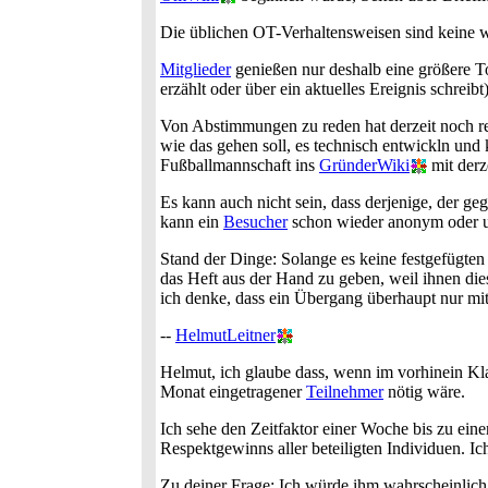
Die üblichen OT-Verhaltensweisen sind keine wi
Mitglieder
genießen nur deshalb eine größere T
erzählt oder über ein aktuelles Ereignis schrei
Von Abstimmungen zu reden hat derzeit noch re
wie das gehen soll, es technisch entwickln un
Fußballmannschaft ins
GründerWiki
mit derz
Es kann auch nicht sein, dass derjenige, der ge
kann ein
Besucher
schon wieder anonym oder un
Stand der Dinge: Solange es keine festgefügten
das Heft aus der Hand zu geben, weil ihnen die
ich denke, dass ein Übergang überhaupt nur mi
--
HelmutLeitner
Helmut, ich glaube dass, wenn im vorhinein Kla
Monat eingetragener
Teilnehmer
nötig wäre.
Ich sehe den Zeitfaktor einer Woche bis zu e
Respektgewinns aller beteiligten Individuen. I
Zu deiner Frage: Ich würde ihm wahrscheinlich 