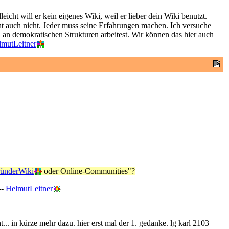
leicht will er kein eigenes Wiki, weil er lieber dein Wiki benutzt.
cht auch nicht. Jeder muss seine Erfahrungen machen. Ich versuche
an demokratischen Strukturen arbeitest. Wir können das hier auch
lmutLeitner
ünderWiki
oder Online-Communities"?
--
HelmutLeitner
... in kürze mehr dazu. hier erst mal der 1. gedanke. lg karl 2103