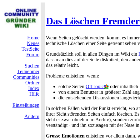
Das Löschen Fremder 
Home
Wenn Seiten gelöscht werden, kommt es immer wie
Neues
technische Löschen einer Seite getrennt sehen 
TestSeite
Grundsätzlich soll in allen Dingen im Wiki ein
Forum
dass man dies auf der Seite diskutiert, den and
das relativ leicht.
Suchen
Teilnehmer
Probleme entstehen, wenn:
Communities
Ordner
solche Seiten
OffTopic
oder inhaltlich
Index
von einem Benutzer in größerer Zahl ang
Hilfe
die entstehenden Diskussionen langwieri
Einstellungen
In solchen Fällen wird der Punkt erreicht, wo 
ihrer Sicht störenden Seiten einfach löschen. Es
Ändern
steht er zwar ohnehin im Archiv), sondern zurü
verständigt - und ihn sozusagen mit der Nase i
Grosse Emotionen
entstehen vor allem dann, w