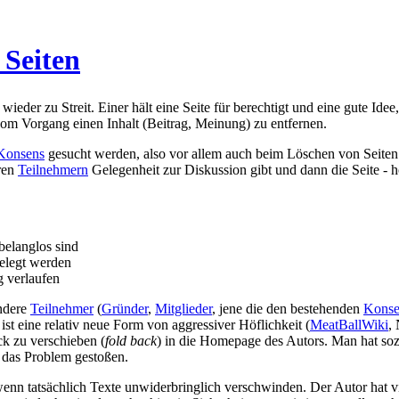
Seiten
der zu Streit. Einer hält eine Seite für berechtigt und eine gute Idee,
vom Vorgang einen Inhalt (Beitrag, Meinung) zu entfernen.
Konsens
gesucht werden, also vor allem auch beim Löschen von Seiten
eren
Teilnehmern
Gelegenheit zur Diskussion gibt und dann die Seite - ho
 belanglos sind
elegt werden
g verlaufen
andere
Teilnehmer
(
Gründer
,
Mitglieder
, jene die den bestehenden
Konse
 ist eine relativ neue Form von aggressiver Höflichkeit (
MeatBallWiki
,
ck zu verschieben (
fold back
) in die Homepage des Autors. Man hat so
n das Problem gestoßen.
enn tatsächlich Texte unwiderbringlich verschwinden. Der Autor hat vie