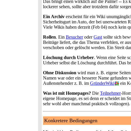
Das bringt einen wirklich auf die Palme! -- Es k
lockerer sehen, sollte aber trotzdem dafür sorge
Ein Archiv
erscheint für ein Wiki unumgänglich.
Sicherheitsgurt im Auto, der bei unerwarteten 
Viele Wikis haben derzeit (Feb 04) noch kein q
Rollen
. Ein
Besucher
oder
Gast
sollte sich bew
Beiträge liefert, die das Thema verfehlen, er au
verschoben oder gelöscht werden. Ein Streit dar
Löschung durch Urheber
. Wenn eine Seite s
Urheber selbst die Löschung durchführt. Das b
Ohne Diskussion
wird man z. B. eigene Seiten
Namen war oder ein besserer Name gefunden 
Außenstehender z. B. im
GründerWiki
ein Ko
Was ist mit Homepages?
Die
Teilnehmer
-Home
eigene Homepage, es sei denn er scheidet im S
sehr wohl aber manchmal praktisch vollzogen).
Konkretere Bedingungen