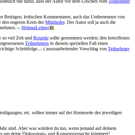
öhnlich bin dafür, dass der Autor vor dem Löschen vom
Teilnehmer
erten Beträgen, kritischen Kommentaren, auch das Umbenennen von
ür den engeren Kreis der
Mitglieder
. Der Autor soll ja auch die
rnehmen. --
HelmutLeitner
 so viel Zeit und
Respekt
sollte genommen werden; den betroffenen
Eingesessenen
Teilnehmern
in diesem speziellen Fall einen
chtige Schrittfolge...: ( auszuarbeitender Vorschlag von
Teilnehmer
digungen, etc. sollten immer auf der Homeseite des jeweiligen
im Jahr sind. Aber was würdest du tun, wenn jemand auf deinem
chts um deine Diskussions- und Konsensversuche kümmert?