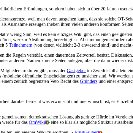
llkürlichen Erfindungen, sondern haben sich in über 20 Jahren usenet-
oleranzgrenze, weil man davon ausgehen kann, dass sie solche OT-Seit
bt) als Ausnahme erzeugen (neben ihren vielen anderen konformen Seiten
lativ wenig Sinn, weil es kein einziges Wiki gibt, das einen geeigne
d klären, wer zur Abstimmung berechtigt ist. Abstimmungen erfordern 
eit 5
Teilnehmern
(von denen vielleicht 2-3 anwesend sind) und macht 
gen die Regeln verstößt, einen dauernden Zeitvorteil besitzt. Diskussion
ter anderem Namen 7 neue Seiten anlegen, über die dann wieder disku
 Mitgliederstrukturen gibt, muss der
Gastgeber
im Zweifelsfall allein e
s (mögliche öffentliche Entscheidungen) zu unsicher sind. Wir werden 
t einem zeitlich begrenzten Veto-Recht des
Gründers
und einer entsprec
rheit darüber herrscht was erwünscht und unerwünscht ist, es Einzelfäl
iner gemeinsamen demokratischen Lösung als geringe Hürde im Verglei
ch werde für das
OmWiki
eine so klar als mögliche Struktur ausarbeite
helfen, ein eigenes Wiki zu eröffnen. ~
ErnstGruber