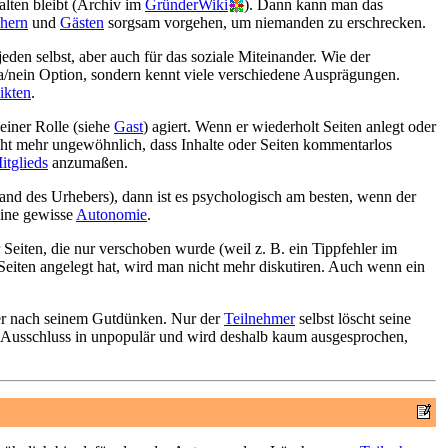
halten bleibt (Archiv im
GründerWiki
). Dann kann man das
hern
und
Gästen
sorgsam vorgehen, um niemanden zu erschrecken.
jeden selbst, aber auch für das soziale Miteinander. Wie der
ja/nein Option, sondern kennt viele verschiedene Ausprägungen.
ikten
.
einer Rolle (siehe
Gast
) agiert. Wenn er wiederholt Seiten anlegt oder
cht mehr ungewöhnlich, dass Inhalte oder Seiten kommentarlos
itglieds
anzumaßen.
and des Urhebers), dann ist es psychologisch am besten, wenn der
ine gewisse
Autonomie
.
 Seiten, die nur verschoben wurde (weil z. B. ein Tippfehler im
Seiten angelegt hat, wird man nicht mehr diskutiren. Auch wenn ein
er nach seinem Gutdünken. Nur der
Teilnehmer
selbst löscht seine
er Ausschluss in unpopulär und wird deshalb kaum ausgesprochen,