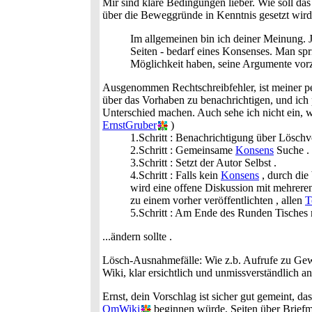
Mir sind klare Bedingungen lieber. Wie soll da
über die Beweggründe in Kenntnis gesetzt wir
Im allgemeinen bin ich deiner Meinung. 
Seiten - bedarf eines Konsenses. Man spr
Möglichkeit haben, seine Argumente vor
Ausgenommen Rechtschreibfehler, ist meiner p
über das Vorhaben zu benachrichtigen, und ic
Unterschied machen. Auch sehe ich nicht ein, w
ErnstGruber
)
1.Schritt : Benachrichtigung über Lösch
2.Schritt : Gemeinsame
Konsens
Suche .
3.Schritt : Setzt der Autor Selbst .
4.Schritt : Falls kein
Konsens
, durch die 
wird eine offene Diskussion mit mehrer
zu einem vorher veröffentlichten , allen
T
5.Schritt : Am Ende des Runden Tisches 
...ändern sollte .
Lösch-Ausnahmefälle: Wie z.b. Aufrufe zu Gewa
Wiki, klar ersichtlich und unmissverständlich a
Ernst, dein Vorschlag ist sicher gut gemeint, d
OmWiki
beginnen würde, Seiten über Briefm