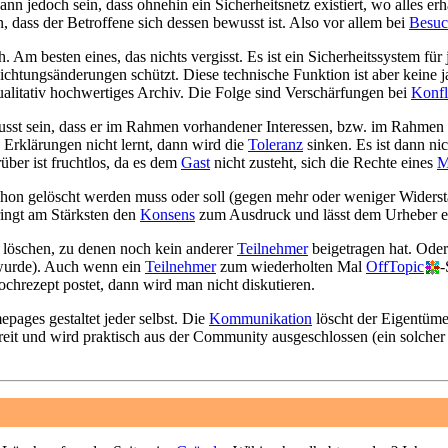
ann jedoch sein, dass ohnehin ein Sicherheitsnetz existiert, wo alles er
n, dass der Betroffene sich dessen bewusst ist. Also vor allem bei
Besuc
 Am besten eines, das nichts vergisst. Es ist ein Sicherheitssystem für 
Richtungsänderungen schützt. Diese technische Funktion ist aber keine 
ualitativ hochwertiges Archiv. Die Folge sind Verschärfungen bei
Konfl
usst sein, dass er im Rahmen vorhandener Interessen, bzw. im Rahmen 
s Erklärungen nicht lernt, dann wird die
Toleranz
sinken. Es ist dann ni
über ist fruchtlos, da es dem
Gast
nicht zusteht, sich die Rechte eines
M
chon gelöscht werden muss oder soll (gegen mehr oder weniger Widerst
ringt am Stärksten den
Konsens
zum Ausdruck und lässt dem Urheber e
 löschen, zu denen noch kein anderer
Teilnehmer
beigetragen hat. Oder
wurde). Auch wenn ein
Teilnehmer
zum wiederholten Mal
OffTopic
-
chrezept postet, dann wird man nicht diskutieren.
pages gestaltet jeder selbst. Die
Kommunikation
löscht der Eigentüm
treit und wird praktisch aus der Community ausgeschlossen (ein solch