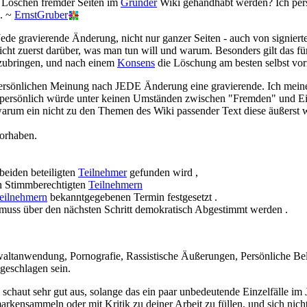
s Löschen fremder Seiten im
Gründer
Wiki gehandhabt werden? Ich pers
d. ~
ErnstGruber
Jede gravierende Änderung, nicht nur ganzer Seiten - auch von signi
icht zuerst darüber, was man tun will und warum. Besonders gilt das f
zubringen, und nach einem
Konsens
die Löschung am besten selbst vo
ersönlichen Meinung nach JEDE Änderung eine gravierende. Ich meine
h persönlich würde unter keinen Umständen zwischen "Fremden" und 
arum ein nicht zu den Themen des Wiki passender Text diese äußerst wi
vorhaben.
beiden beteiligten
Teilnehmer
gefunden wird ,
en Stimmberechtigten
Teilnehmern
eilnehmern
bekanntgegebenen Termin festgesetzt .
muss über den nächsten Schritt demokratisch Abgestimmt werden .
ltanwendung, Pornografie, Rassistische Äußerungen, Persönliche Belei
ngeschlagen sein.
as schaut sehr gut aus, solange das ein paar unbedeutende Einzelfälle 
arkensammeln oder mit Kritik zu deiner Arbeit zu füllen, und sich ni