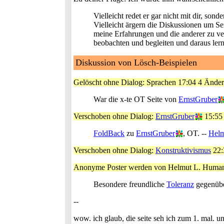
Vielleicht redet er gar nicht mit dir, sond
Vielleicht ärgern die Diskussionen um S
meine Erfahrungen und die anderer zu ver
beobachten und begleiten und daraus lern
Diskussion von Lösch-Beispielen
Gelöscht ohne Dialog: Sprachen 17:04 4 Änder
War die x-te OT Seite von
ErnstGruber
Verschoben ohne Dialog:
ErnstGruber
15:55 
FoldBack
zu
ErnstGruber
, OT. --
Helm
Verschoben ohne Dialog:
Konstruktivismus
22:
Anonyme Poster werden von Helmut L. Human b
Besondere freundliche
Toleranz
gegenübe
--
wow. ich glaub, die seite seh ich zum 1. mal. un