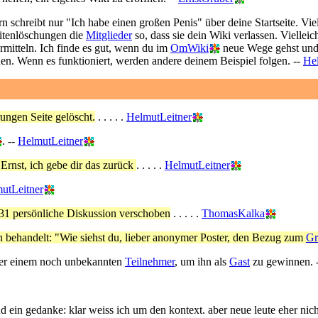
ern schreibt nur "Ich habe einen großen Penis" über deine Startseite. Viel
eitenlöschungen die
Mitglieder
so, dass sie dein Wiki verlassen. Viellei
mitteln. Ich finde es gut, wenn du im
OmWiki
neue Wege gehst und 
en. Wenn es funktioniert, werden andere deinem Beispiel folgen. --
He
ungen Seite gelöscht.
. . . . .
HelmutLeitner
. --
HelmutLeitner
Ernst, ich gebe dir das zurück
. . . . .
HelmutLeitner
utLeitner
31 persönliche Diskussion verschoben
. . . . .
ThomasKalka
ehandelt: "Wie siehst du, lieber anonymer Poster, den Bezug zum
Gr
r einem noch unbekannten
Teilnehmer
, um ihn als
Gast
zu gewinnen. 
d ein gedanke: klar weiss ich um den kontext. aber neue leute eher nicht