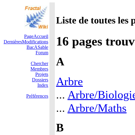
Liste de toutes les 
PageAccueil
16 pages trouv
DernièresModifications
BacASable
Forum
A
Chercher
Membres
Projets
Arbre
Dossiers
Index
...
Arbre/Biologi
Préférences
...
Arbre/Maths
B