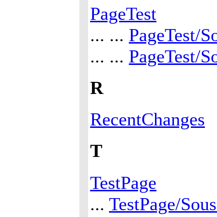
PageTest
... ...
PageTest/S
... ...
PageTest/S
R
RecentChanges
T
TestPage
...
TestPage/Sou