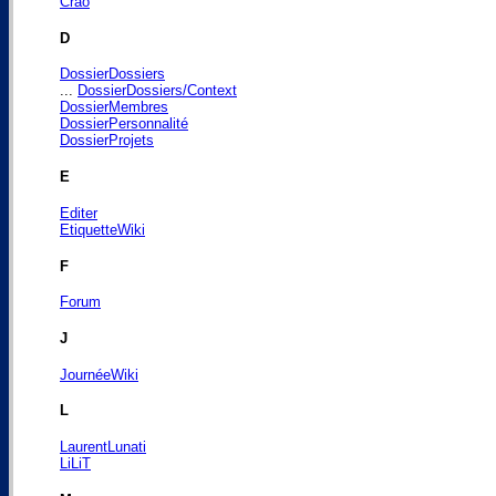
Crao
D
DossierDossiers
...
DossierDossiers/Context
DossierMembres
DossierPersonnalité
DossierProjets
E
Editer
EtiquetteWiki
F
Forum
J
JournéeWiki
L
LaurentLunati
LiLiT