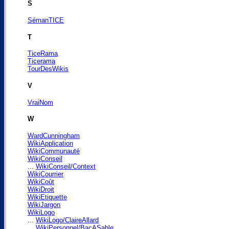
S
SémanTICE
T
TiceRama
Ticerama
TourDesWikis
V
VraiNom
W
WardCunningham
WikiApplication
WikiCommunauté
WikiConseil
...
WikiConseil/Context
WikiCourrier
WikiCoût
WikiDroit
WikiEtiquette
WikiJargon
WikiLogo
...
WikiLogo/ClaireAllard
...
WikiPersonnel/BacASable