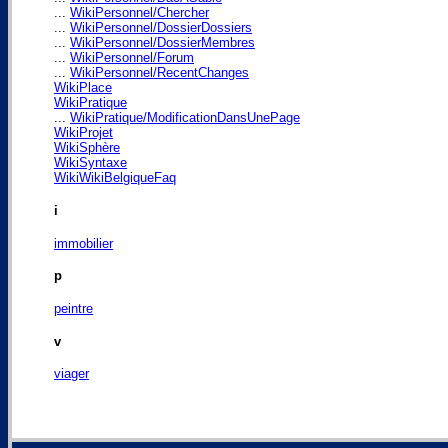
...
WikiPersonnel/Chercher
...
WikiPersonnel/DossierDossiers
...
WikiPersonnel/DossierMembres
...
WikiPersonnel/Forum
...
WikiPersonnel/RecentChanges
WikiPlace
WikiPratique
...
WikiPratique/ModificationDansUnePage
WikiProjet
WikiSphère
WikiSyntaxe
WikiWikiBelgiqueFaq
i
immobilier
p
peintre
v
viager