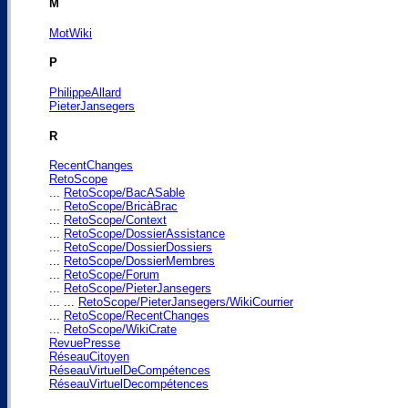
M
MotWiki
P
PhilippeAllard
PieterJansegers
R
RecentChanges
RetoScope
...
RetoScope/BacASable
...
RetoScope/BricàBrac
...
RetoScope/Context
...
RetoScope/DossierAssistance
...
RetoScope/DossierDossiers
...
RetoScope/DossierMembres
...
RetoScope/Forum
...
RetoScope/PieterJansegers
... ...
RetoScope/PieterJansegers/WikiCourrier
...
RetoScope/RecentChanges
...
RetoScope/WikiCrate
RevuePresse
RéseauCitoyen
RéseauVirtuelDeCompétences
RéseauVirtuelDecompétences