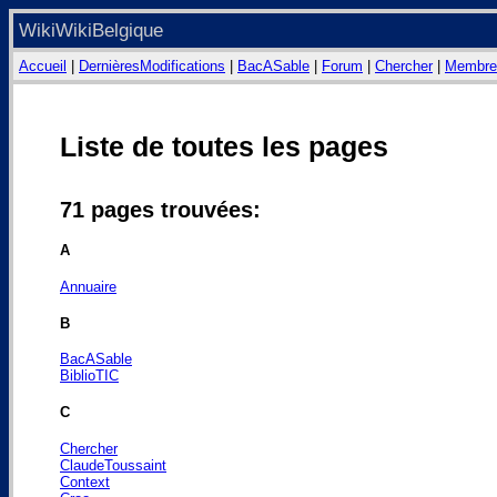
WikiWikiBelgique
Accueil
|
DernièresModifications
|
BacASable
|
Forum
|
Chercher
|
Membre
Liste de toutes les pages
71 pages trouvées:
A
Annuaire
B
BacASable
BiblioTIC
C
Chercher
ClaudeToussaint
Context