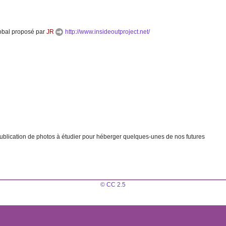
global proposé par
JR
http://www.insideoutproject.net/
ublication de photos à étudier pour héberger quelques-unes de nos futures
© CC 2.5