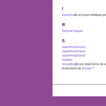
I
InsideOut
un projet artistique 
R
RecentChanges
S
SafariPhotoParis3
SafariPhotoParis4
SafariPhotoParis5
SideBar
SmugMug
une plate-forme de p
productions de
Groupe
?