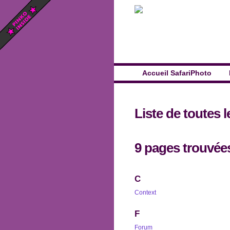
Accueil SafariPhoto
Liste de toutes 
9 pages trouvée
C
Context
F
Forum